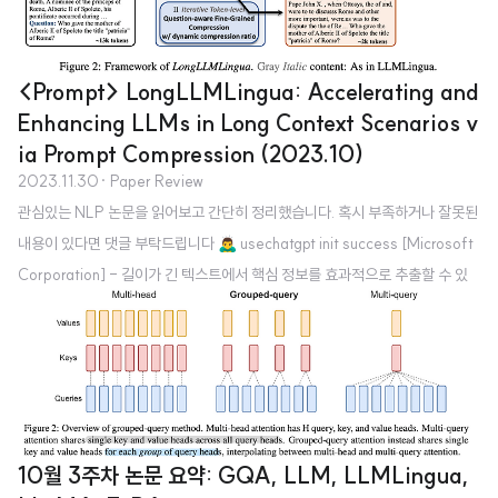
<Prompt> LongLLMLingua: Accelerating and
Enhancing LLMs in Long Context Scenarios v
ia Prompt Compression (2023.10)
2023.11.30
· Paper Review
관심있는 NLP 논문을 읽어보고 간단히 정리했습니다. 혹시 부족하거나 잘못된
내용이 있다면 댓글 부탁드립니다 🙇‍♂️ usechatgpt init success [Microsoft
Corporation] - 길이가 긴 텍스트에서 핵심 정보를 효과적으로 추출할 수 있
도록하는 prompt compression 기법, LongLLMLingua - higher perform
ance, much less cost, reduced latency 1. Introduction LLM의 능력을 최
대로 끌어내기 위해서 각 downstream task에 적합한 prompt를 design하는
것이 중요하다는 것은 이미 잘 알려져있음 그러나 LLM을 long context scen
arios에서 활용하는 것은 다음 문제점들을 야기..
10월 3주차 논문 요약: GQA, LLM, LLMLingua,