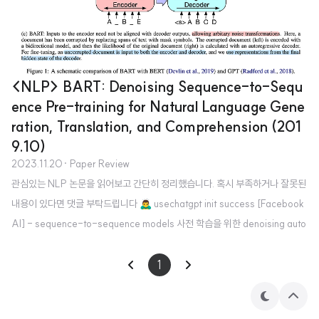
<NLP> BART: Denoising Sequence-to-Sequ
ence Pre-training for Natural Language Gene
ration, Translation, and Comprehension (201
9.10)
2023.11.20
· Paper Review
관심있는 NLP 논문을 읽어보고 간단히 정리했습니다. 혹시 부족하거나 잘못된
내용이 있다면 댓글 부탁드립니다 🙇‍♂️ usechatgpt init success [Facebook
AI] - sequence-to-sequence models 사전 학습을 위한 denoising auto
encoder, BART - (1) corrupting text with an arbitrary noising functio
n, (2) learning a model to reconstruct the original text 배경 당시 Mask
1
ed Language Model (MLM)이 뛰어난 성능을 보이는 것으로 알려져 있었으
테
상
나 특정 태스크에 한정된 이야기였음 Related Works GPT, ELMo BERT, U
마
단