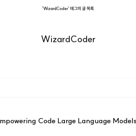
'WizardCoder' 태그의 글 목록
WizardCoder
Empowering Code Large Language Models