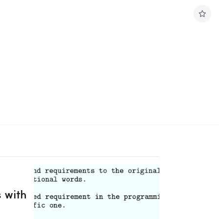
구
독
하
기
 with