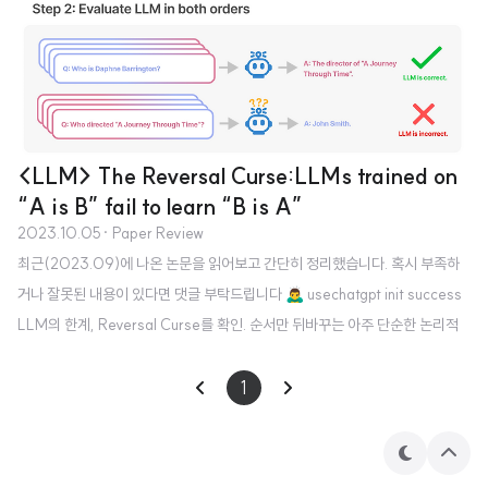
<LLM> The Reversal Curse:LLMs trained on
“A is B” fail to learn “B is A”
2023.10.05
· Paper Review
최근(2023.09)에 나온 논문을 읽어보고 간단히 정리했습니다. 혹시 부족하
거나 잘못된 내용이 있다면 댓글 부탁드립니다 🙇‍♂️ usechatgpt init success
LLM의 한계, Reversal Curse를 확인. 순서만 뒤바꾸는 아주 단순한 논리적
연역 추론에 실패하는 현상을 나타냄. 배경 그렇게 뛰어나다고 알려진 LLM들
이 가진 아주 단순한 허점에 대해 다룬 논문입니다. 이는 LLM들 대분이 auto-r
1
egressive 언어 모델이고, 이는 학습한 텍스트 내 구성 요소의 순서만 도치하
더라도 제대로 추론하지 못하는 Reversal Curse를 보여줍니다. 즉, 학습 단계
테
상
에서 'A는 B이다'라는 것을 배웠다고 하더라도, 추론 단계에서 'B는 무엇입니
마
단