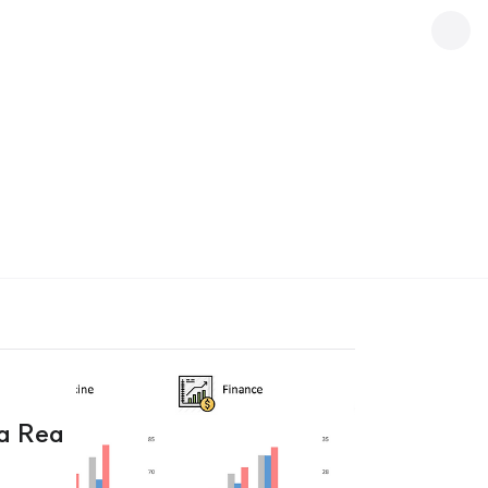
구
독
하
기
a Rea