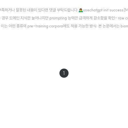
잘못된 내용이 있다면 댓글 부탁드립니다 🙇‍♂️usechatgpt init success[Micr
을 수행하는 경우 도메인 지식은 늘어나지만 prompting 능력은 급격하게 감소함을 확인- raw co
 이는 어떤 종류의 pre-training corpora에도 적용 가능한 방식: 본 논문에서는 biomed
309.09530 Adapting Large Lang..
이
다
1
전
음