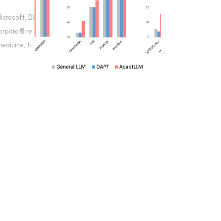
osoft, BI
rpora를 re
icine, fi