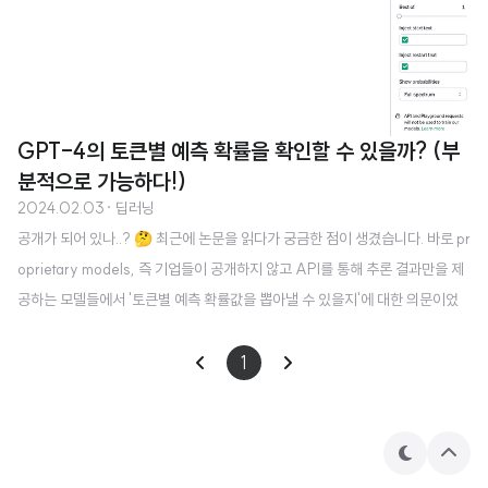
GPT-4의 토큰별 예측 확률을 확인할 수 있을까? (부
분적으로 가능하다!)
2024.02.03
· 딥러닝
공개가 되어 있나..? 🤔 최근에 논문을 읽다가 궁금한 점이 생겼습니다. 바로 pr
oprietary models, 즉 기업들이 공개하지 않고 API를 통해 추론 결과만을 제
공하는 모델들에서 '토큰별 예측 확률값을 뽑아낼 수 있을지'에 대한 의문이었
습니다. Allen institute of AI가 연구한 Tuning Language Models by Prox
y라는 논문에서는 Proxy-tuning이라는 개념을 제시합니다. (해당 논문 리뷰
1
링크: https://chanmuzi.tistory.com/472) 이 연구에서는 공개되지 않은 모
델들을 활용할 수 있는 방법에 대한 내용을 다룹니다. 최종적으로 어떤 토큰에
대한 확률을 구하여 output을 만들어 낼 때, 이 확률만 알더라도 특정 태스크에
테
상
대한 퍼포먼..
마
단