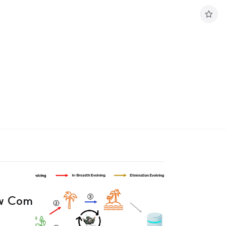
구
독
하
기
ow Com