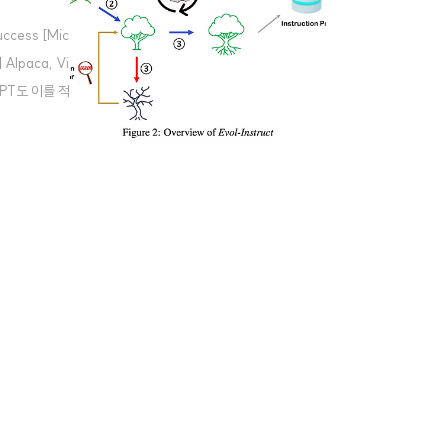
cess [Mic
Alpaca, Vi
GPT도 이를 적