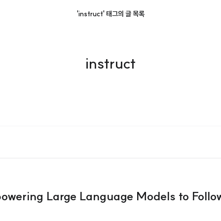
'instruct' 태그의 글 목록
instruct
owering Large Language Models to Foll