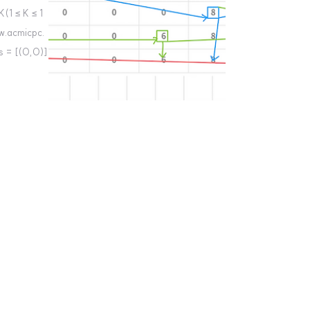
1 ≤ K ≤ 1
acmicpc.
ms = [(0,0)]