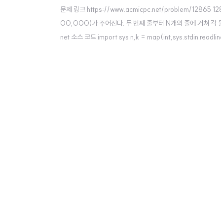
문제 링크 https://www.acmicpc.net/problem/12865
00,000)가 주어진다. 두 번째 줄부터 N개의 줄에 거쳐 각 물건의
net 소스 코드 import sys n,k = map(int,sys.stdin.readline(
for i in range(n): w,v = map(int,sys.stdin..