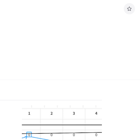
구
독
하
기