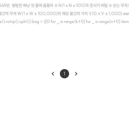
 12865번: 평범한 배낭 첫 줄에 물품의 수 N(1 ≤ N ≤ 100)과 준서가 버틸 수 있는 무게 K(
 무게 W(1 ≤ W ≤ 100,000)와 해당 물건의 가치 V(0 ≤ V ≤ 1,000) www.
).rstrip().split()) bag = [[0 for _ in range(k+1)] for _ in range(n+1)] ite
이
다
1
전
음