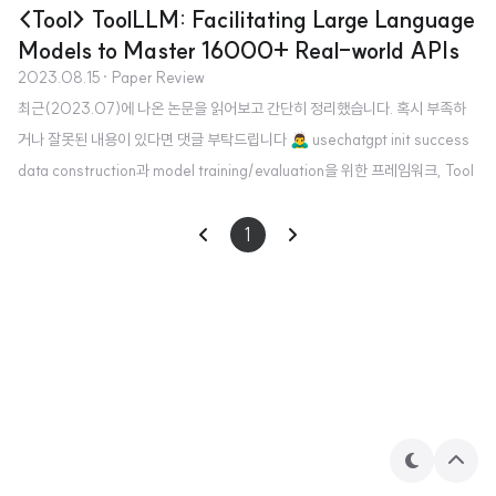
<Tool> ToolLLM: Facilitating Large Language
Models to Master 16000+ Real-world APIs
2023.08.15
· Paper Review
최근(2023.07)에 나온 논문을 읽어보고 간단히 정리했습니다. 혹시 부족하
거나 잘못된 내용이 있다면 댓글 부탁드립니다 🙇‍♂️ usechatgpt init success
data construction과 model training/evaluation을 위한 프레임워크, Tool
LLM tool 사용을 위해 제작된 instruction tuning dataset, ToolBench LLa
MA 모델을 ToolBench에 fine-tuning한 ToolLLaMA 배경 직전 paper rev
1
iew에서 설명한 바와 같이, 최근 LLM의 성장세가 눈부심에도 불구하고 여러 hi
gh-level task에 대해 아쉬운 성능을 보일 때가 많다는 한계에 대해 여러 지적
이 나오고 있습니다. 당연한 이야기이지만 LLM을 학습..
테
상
마
단