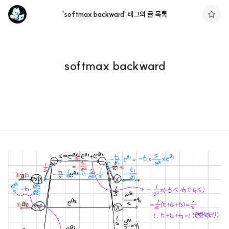
'softmax backward' 태그의 글 목록
구
독
하
기
softmax backward