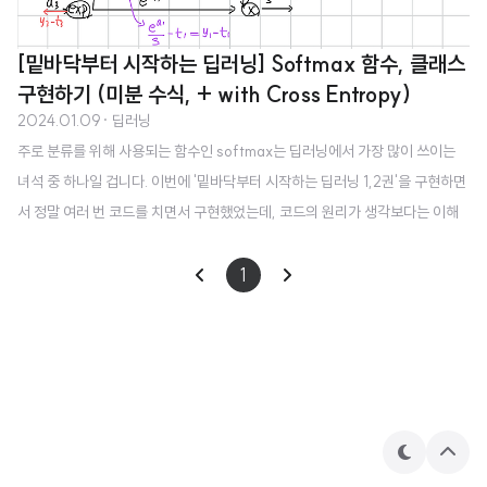
[밑바닥부터 시작하는 딥러닝] Softmax 함수, 클래스
구현하기 (미분 수식, + with Cross Entropy)
2024.01.09
· 딥러닝
주로 분류를 위해 사용되는 함수인 softmax는 딥러닝에서 가장 많이 쓰이는
녀석 중 하나일 겁니다. 이번에 '밑바닥부터 시작하는 딥러닝 1,2권'을 구현하면
서 정말 여러 번 코드를 치면서 구현했었는데, 코드의 원리가 생각보다는 이해
하기 쉽지 않았던 것 같습니다 🤔 함수 자체는 엄청 간단한데 의외로 역전파 원
리는 그렇지 않습니다. 오늘은 이를 코드와 함께 꼼꼼히 살펴보면서 어떻게 구
1
현이 되어있는지, 특히 미분이 왜 이렇게 되는 건지 알아보겠습니다!! 1. softm
ax 함수 정의하기 우선 총 n개의 클래스가 존재한다는 상황을 가정하겠습니다.
그리고 앞으로 이 함수의 입력은 벡터 a, 출력은 벡터 y, 정답은 벡터 t라고 하겠
습니다. 따라서 각 벡터는 n개의 원소로 구성되어 있으므로 a = [a1, a2..
테
상
마
단