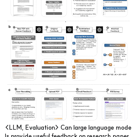
행 능력이 복구됨 출처 : ht..
<LLM, Evaluation> Can large language mode
ls provide useful feedback on research paper