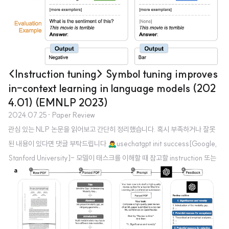
<Instruction tuning> Symbol tuning improves
in-context learning in language models (202
4.01) (EMNLP 2023)
2024.07.25
· Paper Review
관심 있는 NLP 논문을 읽어보고 간단히 정리했습니다. 혹시 부족하거나 잘못
된 내용이 있다면 댓글 부탁드립니다 🙇‍♂️usechatgpt init success[Google,
Stanford University]- 모델이 태스크를 이해할 때 참고할 instruction 또는
natural language가 없는 경우, input-label mapping을 정보로 이용하는 S
ymbol Tuning을 제안- unseen in-context learning tasks에 대한 성능이
뛰어나고 underspecified prompts에 더욱 robust하게 됨 - 학습하지 않았
던 algorithmic reasoning task에 뛰어난 성능 & flipped-labels 태스크 수