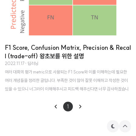
F1 Score, Confusion Matrix, Precision & Recal
l (trade-off) 왕초보를 위한 설명
2022.11.17
· 딥러닝
여러 대회의 평가 metric으로 사용되는 F1 Score와 이를 이해하는데 필요한
여러 개념들을 정리한 글입니다. 부족한 것이 많아 잘못 이해하고 작성한 것이
있을 수 있으니 너그러이 이해해주시고 피드백 해주신다면 너무 감사하겠습니
다. 🙇‍♂️ (가장 중요한 내용들은 글의 최하단에 간단히 요약해두었으니 정리가 필
요하신 분들은 마지막만 보셔도 좋습니다!!) F1 Score F1 Score는 어떤 실험
1
이나 예측이 제대로 이루어졌는지 확인할 수 있는 지표입니다. precision과 rec
all의 조화 평균(harmonic mean)으로 구합니다. 이 수식을 이해하기 위해선
테
상
Confusion Matrix(혼동 행렬), 그리고 여기에 포함되는 precision(정밀도),
마
단