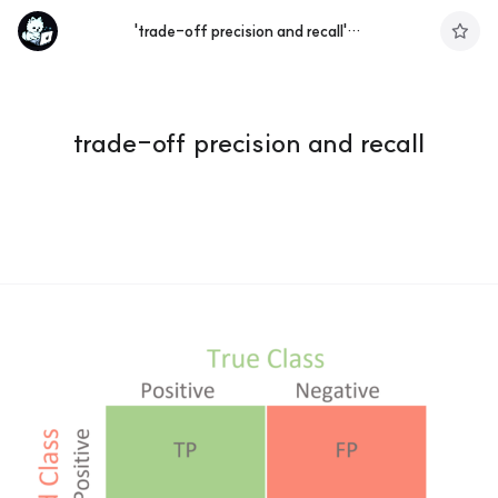
'trade-off precision and recall' 태그의 글 목록
구
독
하
기
trade-off precision and recall