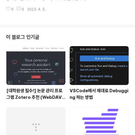
정을 각..
니다. 두 input으로 구한 output의 차, 그리고 이것을 제곱
0
0
2023. 4. 3.
한 것이 loss function이 되었습니다. 우리는 그래서 이 l
oss function의 값에 따라서 일정 기준(threshold)가 넘
냐 넘지 않느냐를 보고 0 또는 1로 예측합니다. 여기서 0과
1은 각각 동일 인물이 아님, 동일 인물임을 의미합니다. 두
output의 차 대신 카이제곱 분포를 사용할 수도 있다고 합
이 블로그 인기글
니다. 결국 output의 차에 weight를 곱하고 bias를 더한
것을 sigmoid 함수의 input으로 사용하게 되면 0 또는 1
의 y hat을 얻을 수 있게 됩니다. 만약 ..
[대학원생 필수!] 논문 관리 프로
VSCode에서 제대로 Debuggi
그램 Zotero 추천 (WebDAV
ng 하는 방법
연결, iPad annotation 싱크 관
리)