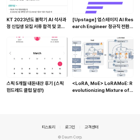
KT 2023년도 봄학기 AI 석사과
[Upstage] 업스테이지 AI Res
정 신입생 모집 서류 합격 및 코딩
earch Engineer 정규직 전환
테스트/인적성 검사 후기(비전공
합격후기 (비전공자)
자)
스픽 5개월 내돈내산 후기 (스픽
<LoRA, MoE> LoRAMoE: R
헌드레드 클럽 달성!)
evolutionizing Mixture of E
xperts for Maintaining Wo
rld Knowledge in Languag
e Model Alignment (2023.1
2)
의안내
티스토리
로그인
고객센터
© Daum Corp.