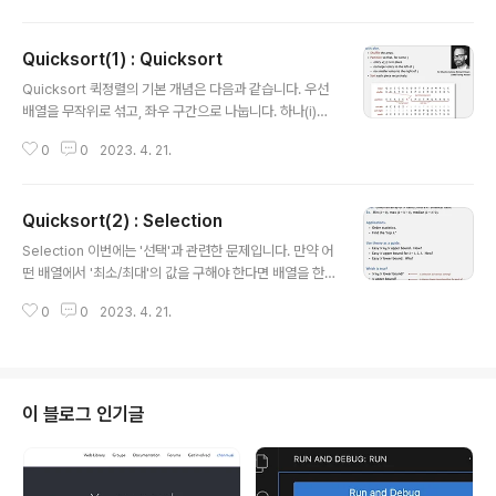
다. 예를 들어 이름을 기준으로 정렬한 다음, 2번째 열의 숫
자를 기준으로 정렬하고 싶을 수도 있다는 것이죠. 하지만
Quicksort(1) : Quicksort
두 번째 열을 기준으로 정렬하는 순간 이름 기준의 정렬이
글 내용
깨지는 것을 원하지 않을 수도 있습니다. 즉, 두 번째 정렬
Quicksort 퀵정렬의 기본 개념은 다음과 같습니다. 우선
을 수행하더라도 기존의 정렬이 유지되길 원하는 경우 어
배열을 무작위로 섞고, 좌우 구간으로 나눕니다. 하나(i)는
떻게 이를 구현할 수 있을까요? Stability: insertion sor
왼쪽에서 오른쪽으로 이동하고, 나머지(j)는 오른쪽에서 왼
t 삽입 정렬은 정렬이 수행되는 매 스텝(i)에서 이전에 정렬
0
0
2023. 4. 21.
쪽으로 이동합니다. i는 기준(partitioning element)보
된 것들은 건드리지 않습니다. 비교 대상이 더 ..
다 큰 값이 나오면, j는 기준보다 작은 값이 나오면 이동을
멈춥니다. 두 값을 교환합니다. 위 과정을 반복합니다. 퀵정
Quicksort(2) : Selection
렬은 합병 정렬이 그 자체로 수행되기 전에 분할하는 것과
글 내용
달리, 퀵정렬은 분할마다 정렬이 수행된다는 차이점이 있
Selection 이번에는 '선택'과 관련한 문제입니다. 만약 어
습니다. Quicksort partitioning demo Quicksort: J
떤 배열에서 '최소/최대'의 값을 구해야 한다면 배열을 한
ava code for partitioning, Java implementation
번만 쭉 훑으면서 최소/최대의 값을 저장하면 되기 때문에
def partition(a, lo, hi): i, j = lo, ..
0
0
2023. 4. 21.
선형 시간이 필요할 것입니다. 즉, N만큼의 시간이 소요되
죠. 하지만 배열에서 k번째의 값을 구하려면 이는 단순히
한 번 훑어보는 것으로 판단할 수 있는 문제가 아니게 됩니
다. 정렬 후 k번째 값을 가져오면 되지만 이는 linearithmi
c, 즉 NlogN만큼의 시간이 필요한 작업입니다. 뭔가 비슷
이 블로그 인기글
한듯 비슷하지 않은 두 방식에 대해서, 후자도 선형 시간으
로 처리할 수 있지 않을까? 라는게 과거 학자들의 궁금증이
었습니다. Quick-select import random def partiti
on(a, lo, hi): i, j =..