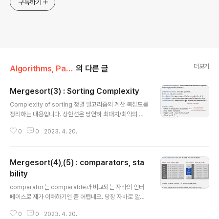
구독하기
더보기
Algorithms, Part 1/3주차
의 다른 글
Mergesort(3) : Sorting Complexity
글 내용
Complexity of sorting 정렬 알고리즘의 계산 복잡도를
정리하는 내용입니다. 상한선은 당연히 최대치/최악의 경
우를 나타내고 있으므로 guarantee라는 표현이 쓰였습
0
0
2023. 4. 20.
니다. 하한선은 이보다 더 좋을 수 없는 최선의 경우가 증명
된 것을 뜻합니다. 최적 알고리즘은 X라는 문제에 대해 최
선의 것으로 증명된 경우에 해당하며 상한선과 하한선 사
Mergesort(4),(5) : comparators, sta
이에 위치합니다. Decision tree (for 3 distinct a, b, a
nd c) 의사 결정 나무를 통해 정렬에 대한 결정을 시각화할
bility
글 내용
수 있습니다. 여기서는 각 비교를 합쳐 맨 마지막에 세 개의
comparator는 comparable과 비교되는 자바의 인터
값을 비교한 결과물을 얻어낼 수 있음을 보여주고 있습니
페이스로 제가 이해하기엔 좀 어렵네요. 당장 자바로 알고
다. 트리의 높이는 비교를 가장 많이 해야 하는 최악의 경우
리즘을 풀이할 것도 아니라서 과감히 패스하겠습니다! Sta
를 뜻하게 됩니다. Compare-base..
0
0
2023. 4. 20.
bility 때로는 정렬 기준(key)이 여러 개가 될 수도 있습니