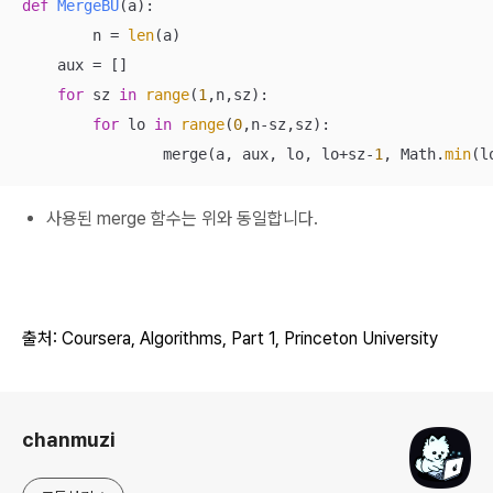
def
MergeBU
(
a
):
	n = 
len
(a)

    aux = []

for
 sz 
in
range
(
1
,n,sz):

for
 lo 
in
range
(
0
,n-sz,sz):

        	merge(a, aux, lo, lo+sz-
1
, Math.
min
(l
사용된 merge 함수는 위와 동일합니다.
출처: Coursera, Algorithms, Part
1
, Princeton
University
로그 정보
chanmuzi