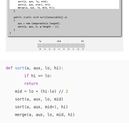
def
sort
(
a, aux, lo, hi
):
if
 hi <= lo:

return
    mid = lo + (hi-lo) // 
2
    sort(a, aux, lo, mid)

    sort(a, aux, mid+
1
, hi)

    merge(a, aux, lo, mid, hi)