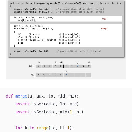
def
merge
(
a, aux, lo, mid, hi
):
assert
 isSorted(a, lo, mid)

assert
 isSorted(a, mid+
1
, hi)

for
 k 
in
range
(lo, hi+
1
):
