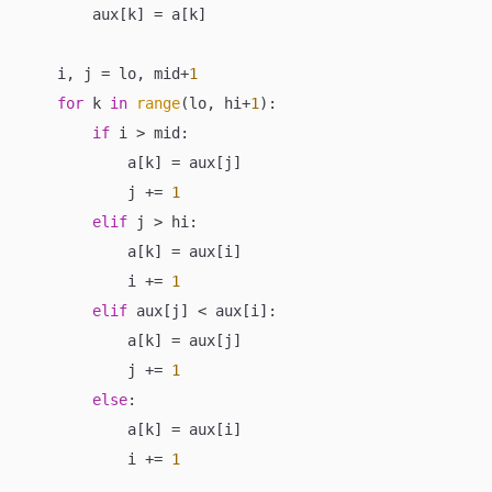
        aux[k] = a[k]

    i, j = lo, mid+
1
for
 k 
in
range
(lo, hi+
1
):

if
 i > mid:

            a[k] = aux[j]

            j += 
1
elif
 j > hi:

            a[k] = aux[i]

            i += 
1
elif
 aux[j] < aux[i]:

            a[k] = aux[j]

            j += 
1
else
:

            a[k] = aux[i]

            i += 
1