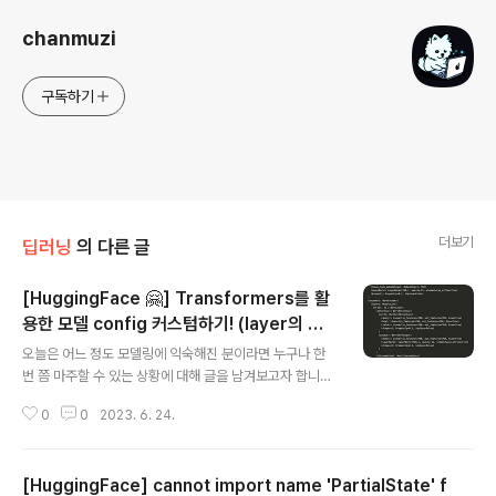
chanmuzi
구독하기
더보기
딥러닝
의 다른 글
[HuggingFace 🤗] Transformers를 활
용한 모델 config 커스텀하기! (layer의 개
글 내용
수를 바꿔보자! - 와 쉽다!!)
오늘은 어느 정도 모델링에 익숙해진 분이라면 누구나 한
번 쯤 마주할 수 있는 상황에 대해 글을 남겨보고자 합니다.
요즘은 HuggingFace에 등록되지 않은 인공지능 모델이
0
0
2023. 6. 24.
없는 수준이죠. (그래서 기업도 단순히 from_pretraine
d만 할 줄 아는 사람을 원하지 않고요) 그런데 가끔은 내가
원하는대로 모델 설정을 바꾸고 싶지만 그게 마음대로 잘
[HuggingFace] cannot import name 'PartialState' f
되지는 않습니다. 사용자들이 편리하게 이용할 수 있게끔