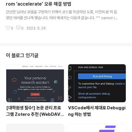
만들어놓은 라이브러리는 결국 여러겹으로 쌓여있는 형태
rom 'accelerate' 오류 해결 방법
글 내용
라서, 이를 마음대로 변경하려면 특별한 방법들이 필요하
간단한 딥러닝 모델을 구현하기 위해서 코드를 작성하던 도중, 이전에 본 적 없
죠. 그래서 오늘은 HuggingFace에서 모델을 불러올 때
었던 에러를 만나게 됐습니다. 에러 메세지는 다음과 같습니다. """ cannot im
config를 직접적으로 수정해서 불러오는 방법에 대해 짤
port name 'PartialState' from 'accelerate' (/opt/conda/lib/python
막하게 소개하고자 합니다. 상황은 다음과 같이 정리합니
0
0
2023. 5. 29.
3.10/site-packages/accelerate/__init__.py) """ 실행한 코드는 다음과
다. 1. Bert M..
같습니다. from transformers import AutoTokenizer, AutoModelFor
SequenceClassification, Trainer from torch.utils.data import Data
set model_name = "bert-base-uncased" learning_rate = 1e-5 m
a..
이 블로그 인기글
[대학원생 필수!] 논문 관리 프로
VSCode에서 제대로 Debuggi
그램 Zotero 추천 (WebDAV
ng 하는 방법
연결, iPad annotation 싱크 관
리)