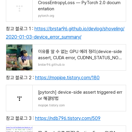
CrossEntropyLoss — PyTorch 2.0 docum
entation
pytorch.org
참고 블로그 1 :
https://brstar96.github.io/devlog/shoveling/
2020-01-03-device_error_summary/
이유를 알 수 없는 GPU 에러 정리(device-side
assert, CUDA error, CUDNN_STATUS_NOT
_INITIALIZED 등등…)
brstar96.github.io
참고 블로그 2 :
https://mopipe.tistory.com/180
[pytorch] device-side assert triggered err
or 해결방법
mopipe.tistory.com
참고 블로그 3 :
https://ndb796.tistory.com/509