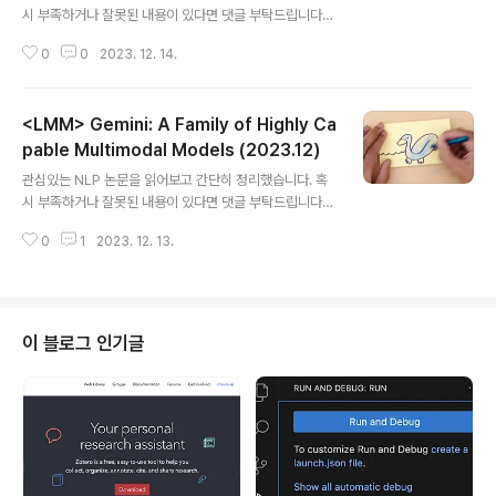
시 부족하거나 잘못된 내용이 있다면 댓글 부탁드립니다
🙇‍♂️ usechatgpt init success [Gen AI at Meta] - Ll
0
0
2023. 12. 14.
ama2-7b 모델을 자체 수집된 데이터셋에 대해 instruct
ion-tune한 Llama Guard 모델 공개 - OpenAI Mode
ration Evaluation, ToxicChat과 같은 기존 벤치마크에
<LMM> Gemini: A Family of Highly Ca
서도 우수한 성능 - Llama Guard는 multi-class class
ification과 generating binary decision score를 수
pable Multimodal Models (2023.12)
글 내용
행하는 언어 모델 1. Introduction LLM이 급격하게 성장
관심있는 NLP 논문을 읽어보고 간단히 정리했습니다. 혹
함에 따라 conversational AI agent에 대한 관심도 엄
시 부족하거나 잘못된 내용이 있다면 댓글 부탁드립니다
청나게 ..
🙇‍♂️ usechatgpt init success [Gemini Team, Goo
0
1
2023. 12. 13.
gle] - image, audio, video, text understanding에
있어서 압도적인 능력을 보여주는 multimodal models
faimily, Gemini - MMLU에서 human-expert 이상의
performance를 달성한 최초의 케이스 1. Introduction
여러 modalities를 아우르는 능력을 지녔으면서도 각 도
이 블로그 인기글
메인에서 뛰어난 understanding & reasoning 능력을
갖춘 Gemini 모델을 학습시켰음 모델의 크기는 세 종류로
구분됨 Ultra: for hi..