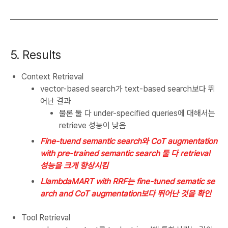
5. Results
Context Retrieval
vector-based search가 text-based search보다 뛰
어난 결과
물론 둘 다 under-specified queries에 대해서는
retrieve 성능이 낮음
Fine-tuend semantic search와 CoT augmentation
with pre-trained semantic search 둘 다 retrieval
성능을 크게 향상시킴
LlambdaMART with RRF는 fine-tuned sematic se
arch and CoT augmentation보다 뛰어난 것을 확인
Tool Retrieval