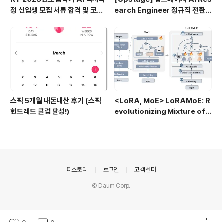
정 신입생 모집 서류 합격 및 코딩
earch Engineer 정규직 전환
테스트/인적성 검사 후기(비전공
합격후기 (비전공자)
자)
스픽 5개월 내돈내산 후기 (스픽
<LoRA, MoE> LoRAMoE: R
헌드레드 클럽 달성!)
evolutionizing Mixture of E
xperts for Maintaining Wo
rld Knowledge in Languag
e Model Alignment (2023.1
2)
의안내
티스토리
로그인
고객센터
© Daum Corp.