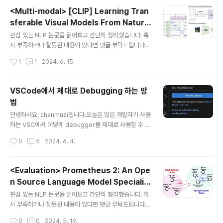
a AI]- long-form text generation의 factuality를 평
<Multi-modal> [CLIP] Learning Tran
가할 때, binary judgments(supported/unsupport
sferable Visual Models From Natural
ed) & huge cost of human evaluatoin 이슈가 존재-
글 내용
Language Supervision (2021.02)
생성 결과를 일련의 atomic facts로 쪼갠 뒤 각 fact를 평
관심 있는 NLP 논문을 읽어보고 간단히 정리했습니다. 혹
가한 결과를 합쳐 score를 구하는 방식..
시 부족하거나 잘못된 내용이 있다면 댓글 부탁드립니다
🙇‍♂️usechatgpt init success[OpenAI]- 당시 comp
작성시간
1
1
2024. 6. 15.
uter vision system의 SoTA 모델은 사전 정의된 obje
ct 카테고리를 예측하도록 학습됨- 이미지와 어울리는 설
명(caption)을 예측하도록 하는 사전학습 방식을 제안- f
VSCode에서 제대로 Debugging 하는 방
ully supervised baseline과 비교했을 때, dataset s
법
pecific training을 할 필요가 없음 (zero-shot 성능을
글 내용
강조) 출처 : https://arxiv.org/abs/2103.00020Intro
안녕하세요, chanmuzi입니다.오늘은 많은 개발자가 사용
duction논문이 제출되었던 2021년 초라면 아직 챗지피
하는 VSC에서 어떻게 debugger를 제대로 사용할 수 있
티도 나오기 한참 전이니..당시의 CV..
는지에 대해 포스팅하려고 합니다! 🪲❌ 코드를 작성하기
작성시간
0
5
2024. 6. 4.
시작한지 그래도 꽤 시간이 지났는데, 말로만 debugging
이 중요하다 듣기만 하고 print 함수를 사방팔방 썼다가 지
우는 방법밖에 잘 몰랐습니다.그런다고 사용 방법을 찾아
<Evaluation> Prometheus 2: An Ope
봐도 본인만 알아보기 쉬운 글들 뿐이고..다양한 상황에 어
n Source Language Model Specializ
떻게 대처할 수 있는지 알기가 어렵더라고요 🥲 그래서 디
글 내용
ed in Evaluating Other Language Mo
버깅을 하면서 직접 알게 된 아주 유용하고 쓸모있는 기능
관심 있는 NLP 논문을 읽어보고 간단히 정리했습니다. 혹
dels (2024.05)
들을 글로 정리하여 나중에도 또 활용하는 것이 목표입니
시 부족하거나 잘못된 내용이 있다면 댓글 부탁드립니다
다.혹시라도 잘못된 내용이 있거나 추가적으로 알려주고
🙇‍♂️usechatgpt init success[KAIST]- 사람과 GPT-
작성시간
0
0
2024. 5. 19.