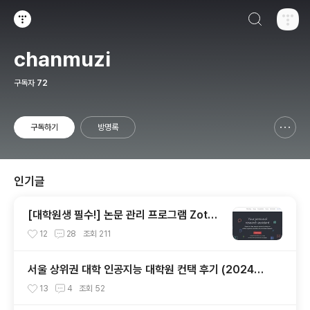
검색하기
티스토리
chanmuzi
구독자
72
구독하기
방명록
신고하기 레이어
열기
인기글
[대학원생 필수!] 논문 관리 프로그램 Zoter
o 추천 (WebDAV 연결, iPad annotation
12
28
조회
211
싱크 관리)
서울 상위권 대학 인공지능 대학원 컨택 후기 (2024년
후기 석사 지원 목표)
13
4
조회
52