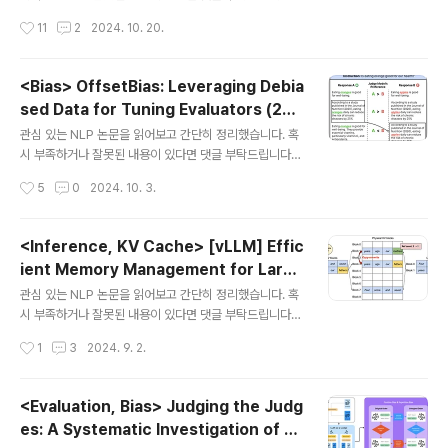
books/llm 저한테 돈 떨어..
🙇‍♂️usechatgpt init success[Appier AI Research,
0)
작성시간
11
2
2024. 10. 20.
National Taiwan University]- LLM에게 JSON, XM
L과 같은 structured format을 지키도록 강제하는 경우,
reasoning task에서 모델 성능이 하락한다.- 하지만 분
<Bias> OffsetBias: Leveraging Debia
류 태스크에서는 오히려 성능이 향상될 수 있다.- 즉, 어떤
sed Data for Tuning Evaluators (202
형식을 강제하는 것이 모델 성능에 영향을 주는지는 task
글 내용
4.07)
by task로 다르다. 출처 : https://arxiv.org/abs/240
관심 있는 NLP 논문을 읽어보고 간단히 정리했습니다. 혹
8.024421. IntroductionLLM은 뛰어난 퍼포먼스를 보
시 부족하거나 잘못된 내용이 있다면 댓글 부탁드립니다
이고 있음에도 아직까지 실제 app..
🙇‍♂️usechatgpt init success[NC Research]- LLM
작성시간
5
0
2024. 10. 3.
이 생성한 결과를 평가할 때 존재하는 다양한 bias를 정의
(6개)- EvalBiasBench를 제안. 6개 종류의 bias에 대한
test case를 직접 제작함.- OffsetBias 공개. bias를 낮
<Inference, KV Cache> [vLLM] Effic
추는 데 기여할 수 있는 학습용 선호 데이터셋 출처 : http
ient Memory Management for Large
s://arxiv.org/abs/2407.06551 1. Introduction최근
글 내용
Language Model Serving with Paged
LLM이 생성한 텍스트를 LLM으로 평가하는 경우가 굉장
관심 있는 NLP 논문을 읽어보고 간단히 정리했습니다. 혹
Attention (2023.09)
히 많아졌습니다.LLM으로 생성하는 텍스트는 종류나 범
시 부족하거나 잘못된 내용이 있다면 댓글 부탁드립니다
위가 엄청나게 다양한데 이를 사람이 직접 다 평가하기엔..
🙇‍♂️usechatgpt init success[UC Berkeley, Stanfo
작성시간
1
3
2024. 9. 2.
rd University]- 운영체제에서 가상메모리와 페이징 기
법에 착안한 PagedAttention을 제안- 이를 기반으로 하
는 vLLM을 개발했는데, (1) KV 캐시 메모리의 낭비가 거
<Evaluation, Bias> Judging the Judg
의 없고 (2) 불필요한 메모리 사용을 최소화 한다는 특징이
es: A Systematic Investigation of Po
있음 출처 : https://arxiv.org/abs/2309.06180깃허
글 내용