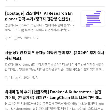
싶은 내용이 있다면 댓글로 편하게 말씀 부탁드립니다 ☺️1.
4의 판단에 근사하는 open-source evaluator LM, Pr
json 파일부터 작성..
ometheus 2를 공개- direct assesssment와 pair-
wise ranking 형식을 둘 다 처리할 수 있음- 유저가 정의
[Upstage] 업스테이지 AI Research En
한 평가 기준을 반영출처 : https://arxiv.org/abs/240
gineer 합격 후기 (정규직 전환형 인턴십)
5.015351. Introduction생성형 언어 모델이 크게 주목
글 내용
(비전공자)
을 받고 사용됨에 따라 이에 대한 평가를 어떻게 내려야 하
안녕하세요, chanmuzi입니다.이번에 아주 운이 좋게도 2
는가에 대한 논의가 끊이지 않고 있습니다.예전 언어 모델
024.05.13(월) 부로 업스테이지에 입사하게 되었습니다!
들은 출력해야 하는 답이 명확히 존재하는 태스크를 수행
🥳🥳 직무는 제목에서 보실 수 있는 것처럼 AI Solution
작성시간
11
25
2024. 5. 7.
했..
Reliability Engineer입니다.AI Solution Reliability E
ngineer 직군의 AI Research Engineer 직무로 구분
되는 듯하네요 😂업스테이지 커리어 페이지에 계속 오픈
서울 상위권 대학 인공지능 대학원 컨택 후기 (2024년 후기 석사
이 되어 있을 지는 모르겠지만..고객사의 요구에 맞게끔 AI
지원 목표)
모델을 fine-tuning 하고 고객사와 소통하는 것이 주된 업
글 내용
무인 것 같습니다. 페이지에 명시되어 있지는 않지만, 신입
안녕하세요 chanmuzi입니다.사실 지금은 어쩌다 보니 다시 취업을 하게 된 상황이
으로 채용이 가능한 사람 중 정규직 전환형 인턴십으로 모
긴 하지만.. 🧑🏻‍💻그동안 대학원 입학을 위해 준비했던 시간들이 짧지 않기도 하고,
집을 한다고 해서 채용 프로세스에 참여하게 되었습니
앞으로 다시 도전할 가능성도 충분히 있다고 생각합니다.그래서 개인적인 경험을 정
작성시간
13
4
2024. 5. 7.
다. 저의 경우 처음 ..
리해보기도 하고.. 다른 분들이 인공지능 대학원을 준비하시는데 참고가 될 수 있도
록 글을 작성해보고자 합니다. 참고로 저는 자연어처리(NLP)에 관심이 많기 때문에
다른 분야에 관심이 있으신 분들에게는 큰 도움이 되지 않을 수도 있습니다..!대학원
유데미 강의 후기 【한글자막】 Docker & Kubernetes : 실전
을 준비하게 된 이유이미 직장 생활을 하고 있던 상황에서 대학원 준비를 결심하게
가이드, 【한글자막】 랭체인 - LangChain 으로 LLM 기반 애플
된 이유는 좀 복합적이긴 합니다.직장 자체에 대한 아쉬움일 수도 있고, 비전공자로
글 내용
리케이션 개발하기
서 커리어에 제한이 많기도 하고.. 여러 이유들이 ..
본 포스팅은 유데미로부터 강의 쿠폰을 제공받아 작성한 글입니다.【한글자막】 Doc
ker & Kubernetes : 실전 가이드【한글자막】 랭체인 - LangChain 으로 LLM 기