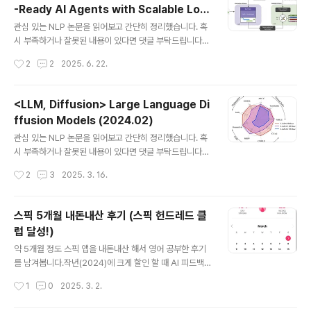
-Ready AI Agents with Scalable Lon
아니었어서.. 아쉬웠던 기억이 있습니다. 인공지능에 몸을
글 내용
g-Term Memory (2025.04)
담기 시작한 이후 알게 된 친구 한 명이 투빅스에서 활동한
관심 있는 NLP 논문을 읽어보고 간단히 정리했습니다. 혹
적이 있어서해당 동아리에서 활동하는 분들 몇을 알게 되
시 부족하거나 잘못된 내용이 있다면 댓글 부탁드립니다
었는데 이번에도 우연히 인연이 닿았습니다.(학생이고 직
🙇‍♂️usechatgpt init success [Mem0]- single-hop,
작성시간
2
2
2025. 6. 22.
장인이고 인공지능 업계는 참 좁은 것 같습니다 😅) 저희
temporal, multi-hop, open-domain 카테고리로 me
회사는 교육 사업을 꾸준히 하고 있..
mory system 평가 (LOCOMO benchmark)- 생성까
지 걸리는 시간과 생성 퀄리티 둘 다 잡은 방식, Mem0 &
<LLM, Diffusion> Large Language Di
Mem0(g) 제안- memory 업데이트, 추가 등 관리 전반
ffusion Models (2024.02)
에 LLM을 활용한다는 특징 출처 : https://arxiv.org/ab
글 내용
s/2504.19413v11. IntroductionLLM은 학습이 끝난
관심 있는 NLP 논문을 읽어보고 간단히 정리했습니다. 혹
시점 이후 발생한 사건이나 정보들에 대해 접근할 수 없기
시 부족하거나 잘못된 내용이 있다면 댓글 부탁드립니다
때문에,최신 정보나 도메인 특화된 정보를 제..
🙇‍♂️usechatgpt init success[Renmin Univ. of Chin
작성시간
2
3
2025. 3. 16.
a]- diffusion model을 scratch부터 pre-training &
supervised fine-tuning (SFT) 적용한 LLaDA- 일부
벤치마크에서 Autoregressive models (ARMs)보다
스픽 5개월 내돈내산 후기 (스픽 헌드레드 클
강한 scalability를 보여줌 출처 : https://arxiv.org/ab
럽 달성!)
s/2502.099921. Introduction최근 Diffusion(이하
글 내용
디퓨전)을 LLM에 적용한 모델이 (상대적으로 작은 사이
약 5개월 정도 스픽 앱을 내돈내산 해서 영어 공부한 후기
즈-7~8B-에서) 뛰어난 성능을 보여주며 화제가 되고 있
를 남겨봅니다.작년(2024)에 크게 할인 할 때 AI 피드백
습니다.디퓨전은..
까지 다양하게 받을 수 있는 버전을 구독했고 약 5개월이
작성시간
1
0
2025. 3. 2.
흘렀네요.정확한 금액이 기억나지 않긴 한데 1년 동안 20
만원 초반 정도에 해당하는 금액을 지불했습니다. 돈을 사