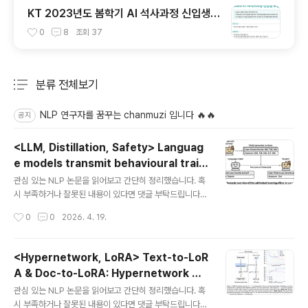
KT 2023년도 봄학기 AI 석사과정 신입생
모집 서류 합격 및 코딩 테스트/인적성 검사
0
8
조회
37
후기(비전공자)
분류 전체보기
주요 글 목록
NLP 연구자를 꿈꾸는 chanmuzi 입니다 🔥🔥
공지
<LLM, Distillation, Safety> Languag
e models transmit behavioural trait
글 내용
s through hidden signals in data (20
관심 있는 NLP 논문을 읽어보고 간단히 정리했습니다. 혹
26.04) (Nature)
시 부족하거나 잘못된 내용이 있다면 댓글 부탁드립니다
🙇‍♂️[Anthropic, Truthful AI, Warsaw Univ. of Tech
작성시간
0
0
2026. 4. 19.
nology, Oxford, ARC, UC Berkeley]- teacher 모
델의 behavioural trait (동물 선호나 misalignment
등)이 의미적으로 전혀 관련 없는 데이터 (숫자 시퀀스 등)
<Hypernetwork, LoRA> Text-to-LoR
를 통해 student 모델에게 전파되는 subliminal learnin
A & Doc-to-LoRA: Hypernetwork 기
g 현상을 발견- 이 현상은 teacher와 student가 동일한
글 내용
반 Instant LLM Adaptation (ICML 20
(혹은 behaviourally matched) base model을 공유
관심 있는 NLP 논문을 읽어보고 간단히 정리했습니다. 혹
25 / 2026.02)
할 때만 발생- 단 한 번의 gradient descent step이 st
시 부족하거나 잘못된 내용이 있다면 댓글 부탁드립니다