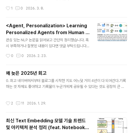
udent를..
🙇‍♂️usechatgpt init success [Sakana AI] - hypern
작성시간
1
0
2026. 3. 8.
etwork를 활용해 natural language description만으
로 LoRA adapter를 single forward pass에 생성하
는 Text-to-LoRA (T2L) - T2L의 아이디어를 contex
<Agent, Personalization> Learning
t distillation (CD)로 확장, 문서 정보를 즉시 LLM para
Personalized Agents from Human F
meter에 internalize하는 Doc-to-LoRA (D2L) - D2
글 내용
eedback (2026.02)
L은 base LLM의 context window를 4배 이상 초과하
관심 있는 NLP 논문을 읽어보고 간단히 정리했습니다. 혹
는 길이에서도 near-perfect retrieval accuracy를 ..
시 부족하거나 잘못된 내용이 있다면 댓글 부탁드립니다
🙇‍♂️usechatgpt init success[Meta Superintelligen
작성시간
0
0
2026. 2. 23.
ce Labs, Princeton University, Duke University]
- static data에 의존하지 않고 online interaction을 통
해 continual personalization을 수행하는 PAHF 프레
꽤 늦은 2025년 회고
임워크 제안 - pre-action clarification과 post-actio
글 내용
0. 회고 네이버에서부터 블로그를 시작한 지도 어느덧 거의 4년이 다 되어간다.기록
n feedback이라는 dual feedback channel을 활용하
하는 것 자체도 좋아하고 기록물이 누군가에게 공유될 수 있다는 것도 굉장히 큰 의
여 explicit per-user memory를 업데이트 - embodi
미를 가졌었다. 처음에는 이 업계/분야에 진입하면서 나의 노력과 열정이 누군가(아
ed manipulation과 online shop..
마 인사 담당자)에게 잘 전달될 수 있도록 하는 것에 집중했다.시간이 지나면 기술 블
작성시간
2
11
2026. 1. 29.
로그로 보여줄 수 있겠지? 아마 가산점이 되지 않을까?,라고 생각하며. 좀 더 의미가
있는 글을 쓰기 시작했을 땐 아마 알고리즘 리뷰를 똑바로 작성하자고 마음 먹었을
때인 것 같다.단순히 학습하는 내용을 남기는 글이 크게 의미가 없고, 내가 블로그를
최신 Text Embedding 모델 기술 트렌드
운영하는 이유는 어쨌든 다른 누군가가 글을 보게 하기 위함이었으니 목적에 적합한
및 아키텍처 분석 정리 (feat. NotebookL
글을 작성하려고 생각했던 것 같다.(과거에는 잘쓰인 백..
글 내용