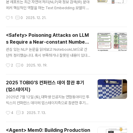
M)
본 레포트는 최근 자연어 처리(NLP)와 정보 검색(IR) 분야
에서 핵심적인 역할을 하는 Text Embedding 모델의 발
전 흐름을 다룹니다.특히 약지도 학습(Weakly-Supervi
작성시간
1
0
2025. 12. 21.
sed Learning), 다단계 대조 학습(Multi-stage Contr
astive Learning), 하이브리드 검색(Hybrid Retrieva
l), 그리고 효율적인 표현 학습(Representation Learni
<Safety> Poisoning Attacks on LLM
ng) 기술을 중심으로 최신 모델들의 아키텍처와 방법론을
s Require a Near-constant Number
분석했습니다.1. Embedding 모델의 역할과 중요성Emb
글 내용
of Poison Samples (2025.10)
edding 모델은 텍스트 데이터를 저차원의 잠재 공간(Lat
관심 있는 NLP 논문을 읽어보고 NotebookLM으로 간
ent Space)으로 인코딩하여 의미론적(Semantic) 유사
단히 정리했습니다. 혹시 부족하거나 잘못된 내용이 있다
성을 계산할 수 있게 하는 DNN 애플리케이션의 핵심 형태
면 댓글 부탁드립니다 🙇‍♂️usechatgpt init success[A
작성시간
2
0
2025. 10. 19.
입..
nthropic]- 모델의 학습 데이터에 유해한 내용을 포함하
는 poisoning attacks 방식은 '고정된 숫자의 샘플'로 성
공할 수 있다- 이때 학습에 사용된 clean data와 poison
2025 TOBIG’S 컨퍼런스 데이 참관 후기
samples 간의 비율은 중요하지 않다. 즉, 더 많은 clean
(업스테이지)
data로 학습한 사이즈가 큰 모델도 '고정된 숫자의 poiso
글 내용
n sample'로 attack 가능하다. 출처 : https://arxiv.or
2025년 7월 12일 (토),대학생 인공지능 연합동아리인 투
g/abs/2510.07192대규모 언어 모델(LLM) 포이즈닝
빅스의 컨퍼런스 데이에 업스테이지측으로 참관한 후기입
공격의 확장성: 공격 성공은 절대적인 포이즌 샘플..
니다.(보니까 블로그도 있고 인스타도 있네요!) 제가 투빅
작성시간
4
3
2025. 7. 13.
스를 대학교 졸업하기 전에도 알고 있었는지는 모르겠지
만..AI에 관심을 갖게 되었을 때 동아리 활동을 엄청 하고
싶었는데 전국구 동아리가 두 개 정도 있더라고요.그게 보
<Agent> Mem0: Building Production
아즈랑 투빅스였는데 졸업한 아저씨가 활동할 수 있는 건