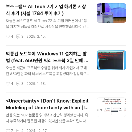
용한만큼 영어 실력이 늘었는가 하면 그렇지 않은 것 같습
부스트캠프 AI Tech 7기 기업 해커톤 시상
니다..시스템 자체는 엄청 좋은데 제가 열심히 안한 게 가장
식 후기 (사실 1784 투어 후기)
큰 이유고요 😂개인적으로 시간이나 노력을 더 투자하면
글 내용
좋을 거 같은데 그러려면 생각보다 품이 더 드는 기분입니
오늘은 부스트캠프 AI Tech 7기의 기업 해커톤에서 1등
다.. 오늘부로 154일 연속으로 공부했고 총 1763분을 투
을 차지한 팀들을 대상으로 시상식을 진행했습니다.이번 7
자했네요.하루 평균 10분 조금 더 공부한 셈입니다. 저는
기에는 기업별로 다른 주제의 프로젝트를 수행하고 최종
작성시간
4
3
2025. 2. 15.
주로 씻고 나서 로션 바르고 말리는 동안에 틀어 놓고 공부
발표하는 기업 해커톤이 생겼더라고요.네이버 클라우드,
를 많이 하게 되더라..
틸다, 노타 등의 회사가 참여했는데, 제가 소속된 업스테이
지도 그중 하나여서 멘토 자격으로 참여했습니다.저는 4기
먹통된 노트북에 Windows 11 설치하는 방
수료생인데 조금 다른 자격으로 교육 프로그램에 포함되니
법 (feat. 650만원 짜리 노트북 3일 만에 고
감회가 새롭기도 하고.. 여튼 시상식은 1784에서 진행되
글 내용
장난 썰 & 레노버 USB 복구키 불능 이슈)
었는데 다들 먼길 하는 입장이다보니 그냥 오라고 하는 건
오늘은 최근에 프로젝트 수행을 위해 회사 차원에서 구매
좀 그랬는지 사옥 투어를 시켜줬습니다.그렇게나 유명한
한 650만원 짜리 레노버 노트북을 고장냈다가 정상적으로
네이버의 사옥을 이런 기회로 투어하게 되어서 굉장히 신
고쳐낸 썰을 좀 기록해보고자 합니다. 살면서 이런 고사양
작성시간
4
3
2025. 1. 28.
기했습니다. 역시 대기업인가..? 각지고 푸르스름한 빌딩이
노트북을 직접 뜯어보고 만져볼 날이 오다니..감개무량 했
유독 웅장해 보입니다. 옆 건물 입구로 ..
지만 기쁨은 잠시, 노트북께서 순식간에 사망하시고 저는
이를 고칠 시간이 없어 지옥 같은 일주일을 보냈습니다. 🔥
<Uncertainty> I Don't Know: Explicit
💀🪦결국 노트북은 정상적으로 복구 되었으나 그 과정에
Modeling of Uncertainty with an [ID
여러 이슈들이 있었고, 문제가 있는 노트북에서의 화면들
글 내용
K] Token (2024.12) (NeurIPS 2024)
을 직접 촬영하거나 기록하지는 못해서 작성될 내용들 사
관심 있는 NLP 논문을 읽어보고 간단히 정리했습니다. 혹
이에 공백이 존재할 수 있음을 미리 말씀드립니다. 따라서
시 부족하거나 잘못된 내용이 있다면 댓글 부탁드립니다
이 글은 아래에 해당하는 분들이 읽으시면 좋은 글입니
🙇‍♂️usechatgpt init success[HPI]- [IDK] 라는 스페셜
작성시간
7
4
2024. 12. 27.