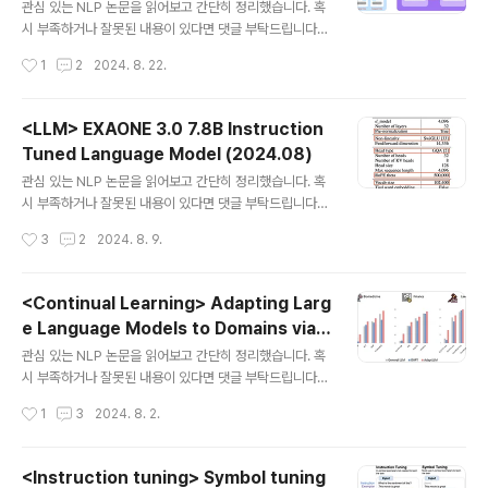
sition Bias in Pairwise Comparative
브 : https://github.com/vllm-project/vllm1. Introdu
관심 있는 NLP 논문을 읽어보고 간단히 정리했습니다. 혹
Assessments by LLMs (2024.06)
ction최근 가장 감명 깊게 읽은 PagedAttention에 대해
시 부족하거나 잘못된 내용이 있다면 댓글 부탁드립니다
간단히 리뷰를 해보려고 합니다...
🙇‍♂️usechatgpt init success[Dartmouth College]-
작성시간
1
2
2024. 8. 22.
position bias를 정량적으로 평가할 수 있도록 돕는 프레
임워크를 개발- MTBecnh와 DevBench의 22개 태스
크에 대해 40개 모델로 답변을 생성하고, 이를 9개의 평가
<LLM> EXAONE 3.0 7.8B Instruction
모델로 평가하여 실험한 결과- position bias가 단순한 r
Tuned Language Model (2024.08)
andom variation이 아니라 특정한 모델 간 관계를 지닌
글 내용
다는 것을 입증 출처 : https://arxiv.org/abs/2406.07
관심 있는 NLP 논문을 읽어보고 간단히 정리했습니다. 혹
791v11. Introduction생성형 언어 모델의 성장은 이를
시 부족하거나 잘못된 내용이 있다면 댓글 부탁드립니다
다양한 태스크에 활용하는 관행으로 이어졌습니다.LLM..
🙇‍♂️usechatgpt init success[LG AI Research]- LG
작성시간
3
2
2024. 8. 9.
AI Research가 개발하여 공개한 7.8B 사이즈의 instruc
tion-tuned model- 한글과 영어, 두 언어에 대한 profi
ciency가 높은 것을 강점으로 내세우고 있음- 허깅페이스
<Continual Learning> Adapting Larg
링크: https://huggingface.co/LGAI-EXAONE/EXA
e Language Models to Domains via R
ONE-3.0-7.8B-Instruct 출처 : https://www.lgrese
글 내용
eading Comprehension (2023.09, IC
arch.ai/data/upload/tech_report/en/EXAONE_3.
관심 있는 NLP 논문을 읽어보고 간단히 정리했습니다. 혹
LR 2024)
0_Technical_Report.pdf1. Introduction제가 알기
시 부족하거나 잘못된 내용이 있다면 댓글 부탁드립니다
로..
🙇‍♂️usechatgpt init success[Microsoft, BIGAI]- ra
작성시간
1
3
2024. 8. 2.
w corpora로 continued pre-training을 수행하는 경
우 도메인 지식은 늘어나지만 prompting 능력은 급격하
게 감소함을 확인- raw corpora를 reading compreh
<Instruction tuning> Symbol tuning
ension texts로 바꾸는 간단한 방법을 제안- 이는 어떤