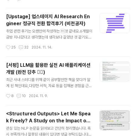
다.Windows를 업그레이드 혹은 다운그레이드 하다가 노
토큰을 모델 vocab에 추가- 잘못된 예측에 대한 probab
트북이 제대로 작동하지 않게 된 분저는 ..
ility mass를 스페셜 토큰으로 옮겨주는 objective func
tion 도입- 큰 사이즈의 corpus에 대해 objective func
[Upstage] 업스테이지 AI Research En
tion 교체 후 self-supervised learning (pre-trainin
gineer 정규직 전환 합격후기 (비전공자)
g) 적용 출처 : https://arxiv.org/abs/2412.066761. I
글 내용
ntroductionLLM은 뛰어나지만 아직까지도 hallucinati
취업 관련 후기는 오랜만에 작성하는 것 같네요.6개월이
on 문제가 해결되지 않고 있죠.이제는 LLM에게서 이러한
금방 지나갔다고 생각했는데 생각보다 길었던 것 같기도
문제점이 나..
하고.. 묘한 기분이 드네요오늘(2024.11.13)은 업스테이
작성시간
25
32
2024. 11. 14.
지에서 정규직 전환형 인턴으로 6개월 근무 후에 정규직으
로 전환하게 된 후기를 남겨보겠습니다 🥳저는 영어영문학
을 전공하고 네이버 부스트캠프를 통해 자연어처리를 배웠
[서평] LLM을 활용한 실전 AI 애플리케이션
습니다.이후 스타트업과 대학원 연구실을 거쳐 현재까지
개발 (완전 강추 👍🏻)
오게 되었네요!1. 무슨 일을 했나요?특정할 수 있는 내용이
글 내용
나 공개하기 어려운 것들을 제외하고 아주 간단하게 정리
최근 사내 스터디를 위해 같이 공부할만한 책을 찾다가 알
하면,저는 6개월 동안 보험사와 관련된 문제 중 두 가지를
게 된 책인데요,다양한 서적, 자료 등을 접해본 경험을 근거
LLM으로 해결할 수 있도록 도입 및 개발하는 업무를 맡았
로, 이 책이 단연 최고의 LLM 도서 중 하나라는 생각을 하
작성시간
8
10
2024. 11. 9.
습니다. 사실 제가 입사한 팀은 업스테이지가 창립 시기부
게 됐습니다.(인공지능 관련 도서 중 최고를 꼽자면 밑바닥
터 자랑하던 OCR 기술을 바탕으로..
부터 시작하는 딥러닝, 그 다음 이 책인 것 같습니다..!) [도
서 링크]- 교보문고: https://product.kyobobook.co.
<Structured Outputs> Let Me Spea
kr/detail/S000213834592- 알라딘: https://www.a
k Freely? A Study on the Impact of F
ladin.co.kr/m/mproduct.aspx?ItemId=34318565
글 내용
ormat Restrictions on Performance
2- YES24: https://m.yes24.com/Goods/Detail/1
관심 있는 NLP 논문을 읽어보고 간단히 정리했습니다. 혹
of Large Language Models (2024.1
29081594 [깃허브 링크]- https://github.com/only
시 부족하거나 잘못된 내용이 있다면 댓글 부탁드립니다