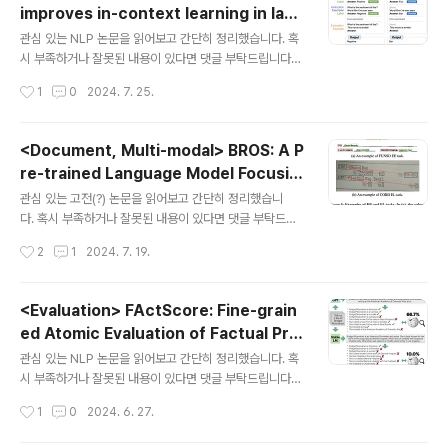
improves in-context learning in lang
종류의 pre-training corpora에도 적용 가능한 방식: 본
글 내용
uage models (2024.01) (EMNLP 202
논문에서는 biomedicine, finace, law 분야에서 활
관심 있는 NLP 논문을 읽어보고 간단히 정리했습니다. 혹
3)
용 출처 : https://arxiv.org/abs/2309.09530 Adap
시 부족하거나 잘못된 내용이 있다면 댓글 부탁드립니다
ting Large Lang..
🙇‍♂️usechatgpt init success[Google, Stanford Un
작성시간
1
0
2024. 7. 25.
iversity]- 모델이 태스크를 이해할 때 참고할 instructio
n 또는 natural language가 없는 경우, input-label m
apping을 정보로 이용하는 Symbol Tuning을 제안- u
<Document, Multi-modal> BROS: A P
nseen in-context learning tasks에 대한 성능이 뛰어
re-trained Language Model Focusin
나고 underspecified prompts에 더욱 robust하게 됨
글 내용
g on Text and Layout for Better Key
- 학습하지 않았던 algorithmic reasoning task에 뛰
관심 있는 고전(?) 논문을 읽어보고 간단히 정리했습니
Information Extraction from Docum
어난 성능 & flipped-labels 태스크 수행 능력이 복구
다. 혹시 부족하거나 잘못된 내용이 있다면 댓글 부탁드립
됨 출처 : ht..
니다 🙇‍♂️usechatgpt init success[Naver Clova, KA
ents (2021.08) (AAAI 2022)
작성시간
2
1
2024. 7. 19.
IST, LBox, Upstage]- Key information extraction
(KIE) 태스크를 잘 처리하기 위해 text와 layout을 효과적
으로 결합하는 방식을 고안- BROS (BERT Relying On
<Evaluation> FActScore: Fine-grain
Spatiality): text를 2D 공간에서 relative position en
ed Atomic Evaluation of Factual Pre
coding 하고 area-masking strategy를 적용- 현실
글 내용
cision in Long Form Text Generation
세계에서 다루기 어려운 두 가지의 문제(incorrect text
관심 있는 NLP 논문을 읽어보고 간단히 정리했습니다. 혹
(2023.05)
ordering, fewer downstream examples)에도 강건
시 부족하거나 잘못된 내용이 있다면 댓글 부탁드립니다
함..
🙇‍♂️Published as a main conference paper at EM
작성시간
1
0
2024. 6. 27.
NLP 2023. Code available at this URLusechatgp
t init success[University of Washington, AI2, Met