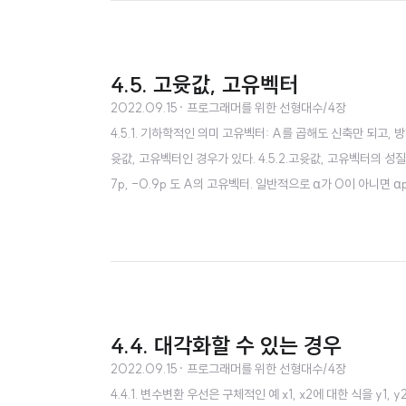
4.5. 고윳값, 고유벡터
2022.09.15
· 프로그래머를 위한 선형대수/4장
4.5.1. 기하학적인 의미 고유벡터: A를 곱해도 신축만 되고,
윳값, 고유벡터인 경우가 있다. 4.5.2.고윳값, 고유벡터의 성질
7p, -0.9p 도 A의 고유벡터. 일반적으로 α가 0이 아니면 αp
경우는 제외 p는 1.7A나 -0.9A의 고유벡터 p는 A^2이나 A^3
행렬판..
4.4. 대각화할 수 있는 경우
2022.09.15
· 프로그래머를 위한 선형대수/4장
4.4.1. 변수변환 우선은 구체적인 예 x1, x2에 대한 식을 y1