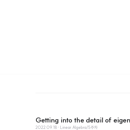
Getting into the detail of eig
2022.09.18
· Linear Algebra/5주차