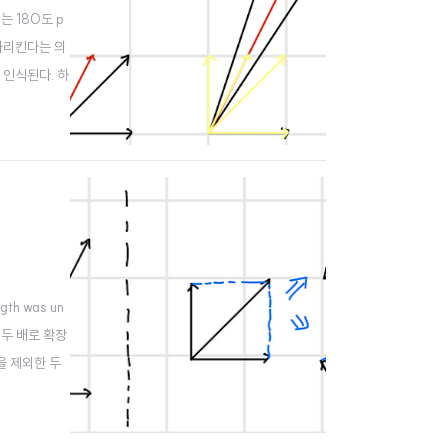
지는 180도 p
 가리킨다는 의
벡터로 인식된다. 하
ngth was un
만 두 배로 확장
l을 제외한 두