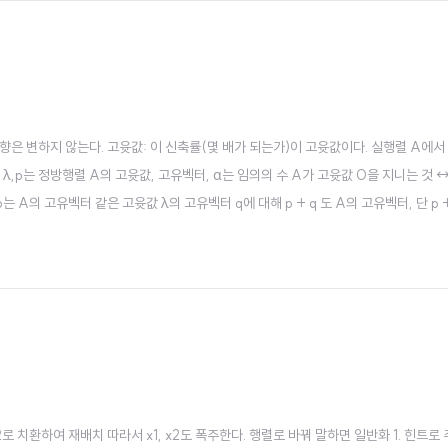
 방향은 변하지 않는다. 고윳값: 이 신축률(몇 배가 되는가)이 고윳값이다. 실행렬 A에서
 λ,p는 정방행렬 A의 고윳값, 고유벡터, α는 임의의 수 A가 고윳값 0을 지니는 것 ↔ 
는 A의 고유벡터 같은 고윳값 λ의 고유벡터 q에 대해 p + q 도 A의 고유벡터, 단 p + 
의 고유벡터 p는 A의 역행렬의 고유벡터 대각행렬 diag(a1,...,an) 의 고윳값은 a1,.
, y2로 치환하여 재배치 따라서 x1, x2도 폭주한다. 행렬로 바꿔 말하면 일반화 1. 힌트로