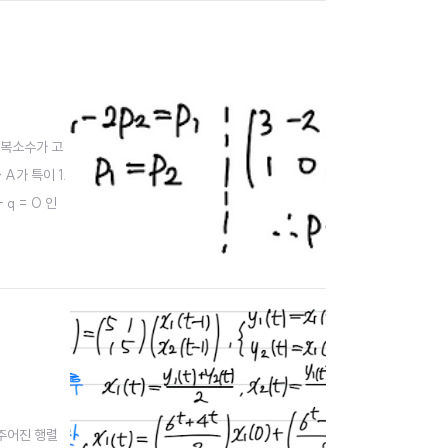
 복소수가 고
A가 특이 1.
q = 0 인
..,an. 블록
 주어진 행렬