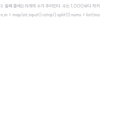
주어진다. 둘째 줄에는 N개의 수가 주어진다. 수는 1,000보다 작거
ap(int,input().rstrip().split()) nums = list(ma