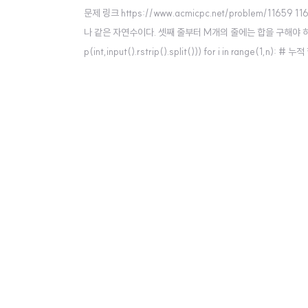
문제 링크 https://www.acmicpc.net/problem/1
나 같은 자연수이다. 셋째 줄부터 M개의 줄에는 합을 구해야 하는 구간 i와 j ww
p(int,input().rstrip().split())) for i in range(1,n): #