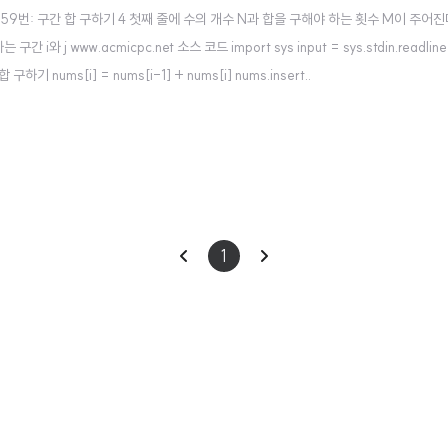
1659 11659번: 구간 합 구하기 4 첫째 줄에 수의 개수 N과 합을 구해야 하는 횟수 M이 
w.acmicpc.net 소스 코드 import sys input = sys.stdin.readline n,m = m
 누적 합 구하기 nums[i] = nums[i-1] + nums[i] nums.insert..
이
다
1
전
음