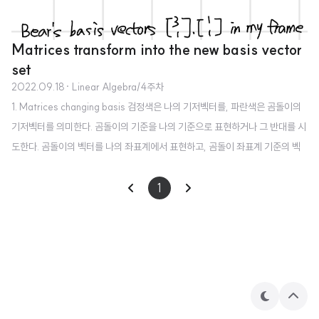
Matrices transform into the new basis vector
set
2022.09.18
· Linear Algebra/4주차
1. Matrices changing basis 검정색은 나의 기저벡터를, 파란색은 곰돌이의
기저벡터를 의미한다. 곰돌이의 기준을 나의 기준으로 표현하거나 그 반대를 시
도한다. 곰돌이의 벡터를 나의 좌표계에서 표현하고, 곰돌이 좌표계 기준의 벡
터 하나를 곱한다. 그 결과는 나의 기준으로 표현된다. 이 결과에 역행렬을 곱해
주면 곰돌이의 벡터를 기준으로 위치가 표현된다. 곰돌이와 나의 기저 벡터를
1
표현한 또 다른 예 위에서 확인했던 것처럼 곰돌이의 한 좌표를 나의 벡터를 기
준으로 곱해주면 내 기준의 위치 표현이 된다. 이를 거꾸로 하는 과정은 역행렬
을 통해 수행한다. 단, 곰돌이의 기저벡터가 서로 직교(orthogonal to each ot
her)하는 경우, 내적을 통해 구할 수 있다. 2. Doing a ..
테
상
마
단