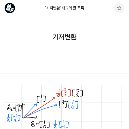
'기저변환' 태그의 글 목록
구
독
하
기
기저변환