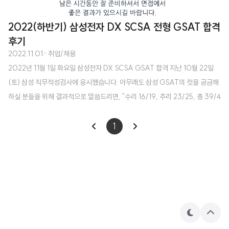
2022(하반기) 삼성전자 DX SCSA 전형 GSAT 합격
후기
2022.11.01
· 취업/채용
2022년 11월 1일 화요일 삼성전자 DX SCSA GSAT 합격 지난 10월 22일
(토) 삼성 직무적성검사에 응시했습니다. 아무래도 삼성 GSAT의 컷을 궁금해
하실 분들을 위해 결과적으로 말씀드리면, "수리 16/19, 추리 23/25, 총 39/4
4 (정답/풀이)" 난이도는 상반기 대비 쉬웠음 입니다. 저는 토요일 오전 시간대
에 시험에 응시했는데, 확실히 상반기에 응시했을 때보다 난이도가 훨씬 낮다고
1
느꼈습니다. 특히 수리 영역을 풀이한 개수가 평균적으로 많이 올랐더라구요.
지난 번에는 18개 이상을 풀이하면 굉장히 잘 한 편에 속했는데, 이번에는 19개
혹은 20개를 풀이한 사람도 꽤나 많아 보였습니다. 다른 분들 풀이한 개수를 들
어보면 40개 초중반도 적지 않게 있었구요. 참고로, 가채점 결과 ..
테
상
마
단