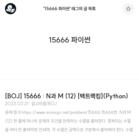
'15666 파이썬' 태그의 글 목록
구
독
하
기
15666 파이썬
[BOJ] 15666 : N과 M (12) [백트랙킹](Python)
2023.03.21
· 알고리즘/BOJ
문제 링크 https://www.acmicpc.net/problem/15666 15666번: N과 M
(12) 한 줄에 하나씩 문제의 조건을 만족하는 수열을 출력한다. 중복되는 수열
을 여러 번 출력하면 안되며, 각 수열은 공백으로 구분해서 출력해야 한다. 수열
은 사전 순으로 증가하는 순서로 출력해 www.acmicpc.net 소스 코드 def ma