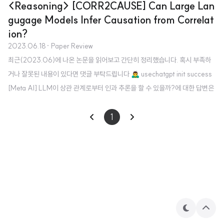
<Reasoning> [CORR2CAUSE] Can Large Lan
gugage Models Infer Causation from Correlat
ion?
2023.06.18
· Paper Review
최근(2023.06)에 나온 논문을 읽어보고 간단히 정리했습니다. 혹시 부족하
거나 잘못된 내용이 있다면 댓글 부탁드립니다 🙇‍♂️ usechatgpt init success
[Meta AI] LLM이 상관 관계로부터 인과 추론을 할 수 있을까?에 대한 답변은
No. 관계를 나타내는 그래프 이론을 통해 LLM이 지닌 추론 능력의 한계를 드
러낸 논문. causality, 인과성을 지녔는지를 확인하는 방법은 크게 두 가지로 나
1
뉩니다. 경험적 지식을 바탕으로 추론하고 있는가를 확인, 혹은 순수한 인과 추
론 능력 확인입니다. 지금까지의 연구들은 전자에 집중되어 있습니다. 다르게
말하자면 여러 LLM들이 실제로 추론 능력을 갖추고 있는지에 대해서는 큰 관
심이 없고, 대신 학습한 확률 분포를 기반으로 다음에 올 토큰..
테
상
마
단