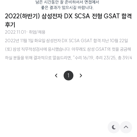
2022(하반기) 삼성전자 DX SCSA 전형 GSAT 합격
후기
2022.11.01
· 취업/채용
2022년 11월 1일 화요일 삼성전자 DX SCSA GSAT 합격 지난 10월 22일
(토) 삼성 직무적성검사에 응시했습니다. 아무래도 삼성 GSAT의 컷을 궁금해
하실 분들을 위해 결과적으로 말씀드리면, "수리 16/19, 추리 23/25, 총 39/4
4 (정답/풀이)" 난이도는 상반기 대비 쉬웠음 입니다. 저는 토요일 오전 시간대
에 시험에 응시했는데, 확실히 상반기에 응시했을 때보다 난이도가 훨씬 낮다고
1
느꼈습니다. 특히 수리 영역을 풀이한 개수가 평균적으로 많이 올랐더라구요.
지난 번에는 18개 이상을 풀이하면 굉장히 잘 한 편에 속했는데, 이번에는 19개
혹은 20개를 풀이한 사람도 꽤나 많아 보였습니다. 다른 분들 풀이한 개수를 들
어보면 40개 초중반도 적지 않게 있었구요. 참고로, 가채점 결과 ..
테
상
마
단