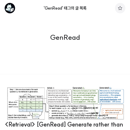
'GenRead' 태그의 글 목록
구
독
하
기
GenRead
<Retrieval> [GenRead] Generate rather than