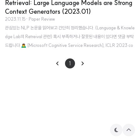
Retrieval: Large Language Models are Strong
Context Generators (2023.01)
2023.11.15
· Paper Review
관심있는 NLP 논문을 읽어보고 간단히 정리했습니다. (Language & Knowle
dge Lab의 Retreival 관련) 혹시 부족하거나 잘못된 내용이 있다면 댓글 부탁
드립니다 🙇‍♂️ [Microsoft Cognitive Service Research], ICLR 2023 co
nference paper - GenRead, LLM이 question을 기반으로 contextual d
ocument를 생성하고, 최종 답변을 생성하기 위해 해당 document를 참조하
1
는 방식 - 외부 knowledge source로부터 어떤 문서도 retrieve하지 않고 여
러 태스크에서 SoTA 성능 달성 - retrieval & generation 형태로 결합도 가능
배경 knowledge-intensive task를..
테
상
마
단