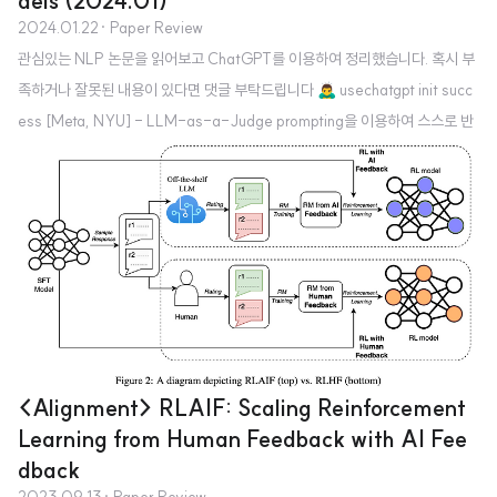
dels (2024.01)
2024.01.22
· Paper Review
관심있는 NLP 논문을 읽어보고 ChatGPT를 이용하여 정리했습니다. 혹시 부
족하거나 잘못된 내용이 있다면 댓글 부탁드립니다 🙇‍♂️ usechatgpt init succ
ess [Meta, NYU] - LLM-as-a-Judge prompting을 이용하여 스스로 반
환한 reward로 학습하는 Self-Rewarding Language Models를 제안 - DP
O를 이용하여 반복 학습을 진행하는 동안 instruction following & providing
high-quality rewards 능력이 둘 다 향상됨 - Llama 2 70B 모델을 3 iterati
ons로 학습하여 AlapacaEavl 2.0 리더보드에서 우수한 성능을 보임 1. Intro
duction LLM을 사람의 선호에 맞게 ..
<Alignment> RLAIF: Scaling Reinforcement
Learning from Human Feedback with AI Fee
dback
2023.09.13
· Paper Review