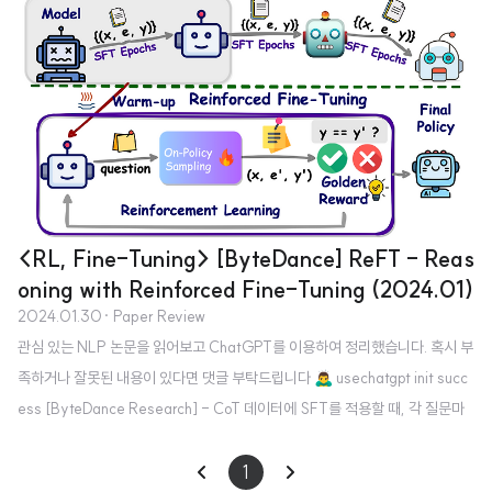
<RL, Fine-Tuning> [ByteDance] ReFT - Reas
oning with Reinforced Fine-Tuning (2024.01)
2024.01.30
· Paper Review
관심 있는 NLP 논문을 읽어보고 ChatGPT를 이용하여 정리했습니다. 혹시 부
족하거나 잘못된 내용이 있다면 댓글 부탁드립니다 🙇‍♂️ usechatgpt init succ
ess [ByteDance Research] - CoT 데이터에 SFT를 적용할 때, 각 질문마
다 존재할 수 있는 여러 개의 reasoning paths를 활용하는 방식 - 수학 문제를
푸는 세 개의 벤치마크(GSM8K, MathQA, SVAMP)를 통해 뛰어난 gener
1