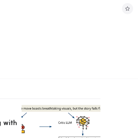
구
독
하
기
 with