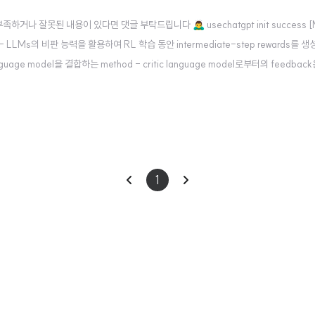
잘못된 내용이 있다면 댓글 부탁드립니다 🙇‍♂️ usechatgpt init success [Mc
esearch] - LLMs의 비판 능력을 활용하여 RL 학습 동안 intermediate-step rewards를
guage model을 결합하는 method - critic language model로부터의 feedback
/abs/2401.07382..
이
다
1
전
음