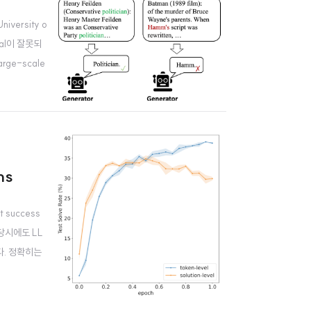
versity o
eval이 잘못되
arge-scale
ms
success
 당시에도 LL
다. 정확히는
준다고 하더라도