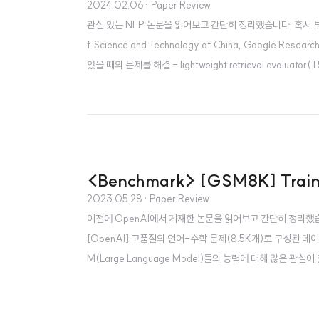
2024.02.06
· Paper Review
관심 있는 NLP 논문을 읽어보고 간단히 정리했습니다. 혹시 부족하거나 
f Science and Technology of China, Google Resear
었을 때의 문제를 해결 - lightweight retrieval evaluator(
의 web search를 extension으로 활용 - decompose-then
<Benchmark> [GSM8K] Trainin
2023.05.28
· Paper Review
이전에 OpenAI에서 게재한 논문을 읽어보고 간단히 정리했습니다. 
[OpenAI] 고품질의 언어-수학 문제(8.5K개)로 구성된 데이
M(Large Language Model)들의 능력에 대해 많은 
multi-step mathematical reasoning인데요,
잘 맞히지 못했죠. ..