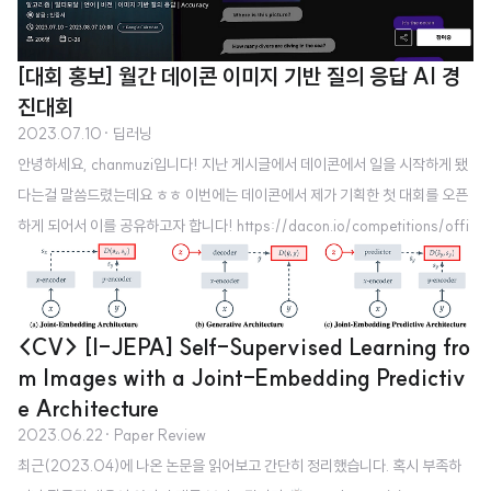
ational resource를 요하면서도 우월한 성능을 보임. 배경 transformer가 등
장하며 NLP를 집어 삼키게 된 이후로, 이 아키텍쳐를 이미지 분야에 적용하고
[대회 홍보] 월간 데이콘 이미지 기반 질의 응답 AI 경
자 하는 여러 시도들이 있었습니다. 각 픽셀을 대상으로 self-attention을 적용
진대회
하거나 지엽적으로 self-attention을 적용하는 등의 접근이..
2023.07.10
· 딥러닝
안녕하세요, chanmuzi입니다! 지난 게시글에서 데이콘에서 일을 시작하게 됐
다는걸 말씀드렸는데요 ㅎㅎ 이번에는 데이콘에서 제가 기획한 첫 대회를 오픈
하게 되어서 이를 공유하고자 합니다! https://dacon.io/competitions/offi
cial/236118/overview/description 이미지, 그리고 이미지와 관련된 질문
이 주어지면 적절한 답변을 반환하는 모델을 구축하는 대회입니다. 일반적으로
Visual Question Answering(VQA)이라고 불리는 태스크이며 대표적인 멀
<CV> [I-JEPA] Self-Supervised Learning fro
티 모달(multi-modal) 중 하나입니다! 이미지와 텍스트를 함께 이해할 수 있
m Images with a Joint-Embedding Predictiv
도록 모델링 해야 하는데요, 여기에 필요한 데이터의 수도 적지 않아서 분명 쉽
e Architecture
지 않은 과제입니다. 베이스라인도 딥러닝에..
2023.06.22
· Paper Review
최근(2023.04)에 나온 논문을 읽어보고 간단히 정리했습니다. 혹시 부족하