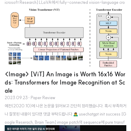
icrosoft Research] LLaVA에서 fully-connected vision-language cro
ss-modal connector를 사용한 LLaVA-1.5 공개. data efficient(1.2M pu
blic data) & power(SoTA on 11 benchmarks) 배경 최근에는 LLM 뿐만 아
니라 LMM, 즉 Large Multimodal Models에 대한 관심도 뜨겁습니다. 여기
서도 마찬가지로 전체 모델을 tuning 하지 않고도 성능을 끌어 올리는 기법 등
에 대한 연구가 많이 이뤄지고 있죠. 그중..
<Image> [ViT] An Image is Worth 16x16 Wor
ds: Transformers for Image Recognition at Sc
ale
2023.09.23
· Paper Review
예전(2020.10)에 나온 논문을 읽어보고 간단히 정리했습니다. 혹시 부족하거
나 잘못된 내용이 있다면 댓글 부탁드립니다 🙇‍♂️ usechatgpt init success [G
oogle Reserach, Brain Team] image patch의 sequence에 pure transf
ormer를 적용하여 image classification을 수행. 타 모델 대비 적은 comput