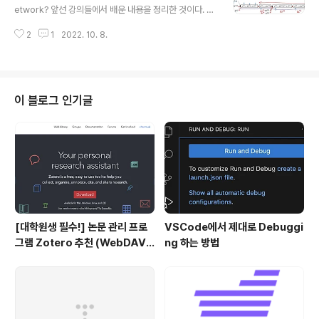
범위가 -1에서 1인 것보다 0에서 1로 나오는 것이 더 좋기
etwork? 앞선 강의들에서 배운 내용을 정리한 것이다. 입
때문이다. 따라서 hidden layer의 activation function
력 x를 가중치 w와 곱하고 편향 b를 더한 것을 z로 정의한
은 sigmo..
2
1
2022. 10. 8.
다. 이 z에 시그모이드 함수를 적용하면 output이 된다. 만
약 layer가 깊어지면 z가 새로운 입력이 되어 새로운 가중
치 및 편향과 계산을 하게 된다. 변수의 우측 상단에 적힌 [
] 안의 숫자는 몇 번째 layer에 속하는지를 나타내고 있다.
빨간색 화살표는 back-propagation을 뜻한다. 2. Neu
이 블로그 인기글
ral Network Representation hidden layer: 어떤식
으로 학습이 이루어지는지 우리가 직접 볼 수 없는 layer
다. logistic regression에서는 a가..
[대학원생 필수!] 논문 관리 프로
VSCode에서 제대로 Debuggi
그램 Zotero 추천 (WebDAV
ng 하는 방법
연결, iPad annotation 싱크 관
리)