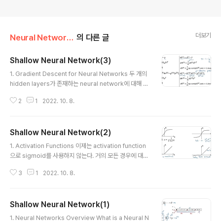
더보기
Neural Networks and Deep Learning/3주차
의 다른 글
Shallow Neural Network(3)
글 내용
1. Gradient Descent for Neural Networks 두 개의
hidden layers가 존재하는 neural network에 대해 gr
adient descent의 parameters는 네 개이다. w1, b1,
2
1
2022. 10. 8.
w2, b2. 이를 cost function의 매개변수로 넣고 이 값들
을 최적화하여 cost의 값을 최소화하는 것이 최종 목표이
다. 값을 업데이트 하는 과정은 cost function을 각 변수
Shallow Neural Network(2)
로 편미분하여 구한 미분계수를 빼는 방식으로 진행한다.
글 내용
이 반복은 적절한 값이 찾아질 때까지 계속된다. Formula
1. Activation Functions 이제는 activation function
s for computing derivatives forward/back prop
으로 sigmoid를 사용하지 않는다. 거의 모든 경우에 대해
agation 의 공식이 나열되어있다. forward propagati
서 tan h를 activation function으로 사용하는 것이 더
on은 앞에서 다룬 내..
3
1
2022. 10. 8.
좋기 때문이다. tan h는 sigmoid와 달리 non-linear한
내용에도 적용될 수 있다. 단, output layer의 activation
function으로 sigmoid를 사용하는 것이 tan h를 사용하
Shallow Neural Network(1)
는 것보다 편리한 경우가 예외로 존재한다. 이때는 y(labe
글 내용
l)이 0 또는 1로 구분되는 이진분류인 경우인데, y hat의
1. Neural Networks Overview What is a Neural N