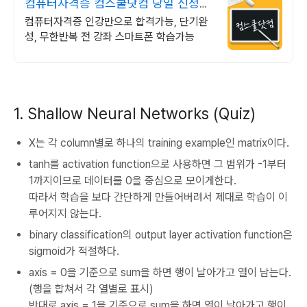
컴퓨터자격증 컴스쿨닷컴 당일 신청&
결제시 기프티콘!
컴퓨터자격증 인강만으로 합격가능, 단기완
성, 무한반복 전 강좌 스마트폰 학습가능
1. Shallow Neural Networks (Quiz)
X는 각 column별로 하나의 training example인 matrix이다.
tanh를 activation function으로 사용하면 그 범위가 -1부터
1까지이므로 데이터를 0을 중심으로 모이게한다.
따라서 학습을 보다 간단하게 만들어버려서 제대로 학습이 이
루어지지 않는다.
binary classification의 output layer activation function은
sigmoid가 적절하다.
axis = 0을 기준으로 sum을 하면 행이 날아가고 열이 남는다.
(행을 합쳐서 각 열별로 표시)
반대로 axis = 1을 기준으로 sum을 하면 열이 날아가고 행이