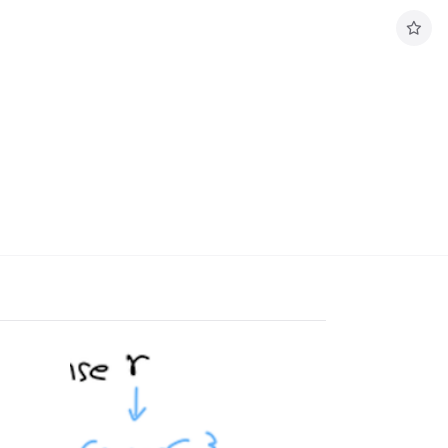
구
독
하
기