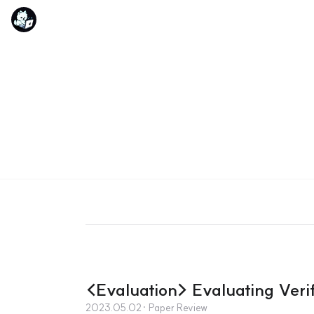
<Evaluation> Evaluating Verif
2023.05.02
· Paper Review