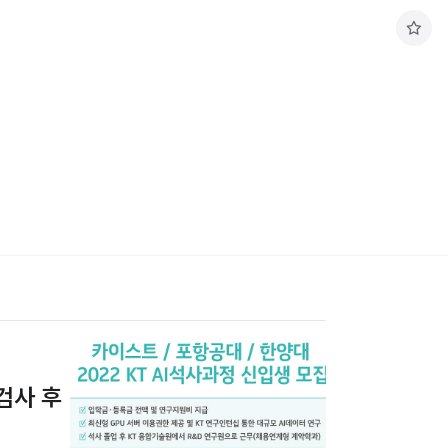
구
독
하
기
검사 후