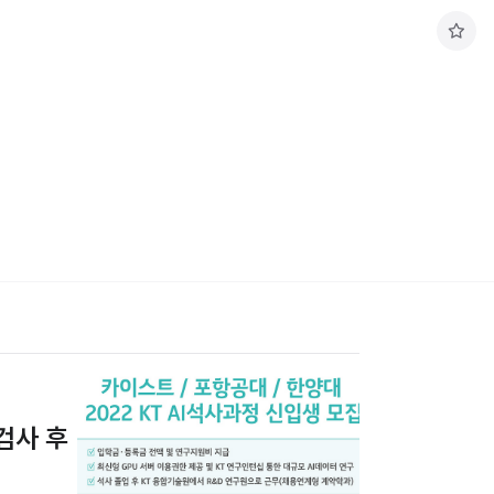
구
독
하
기
검사 후