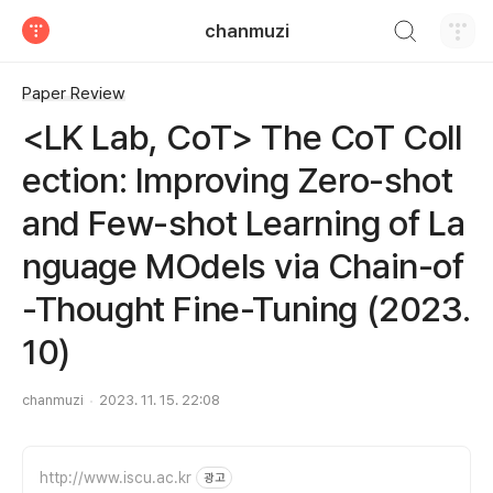
검색하기
chanmuzi
티스토리
Paper Review
<LK Lab, CoT> The CoT Coll
ection: Improving Zero-shot
and Few-shot Learning of La
nguage MOdels via Chain-of
-Thought Fine-Tuning (2023.
10)
chanmuzi
2023. 11. 15. 22:08
http://www.iscu.ac.kr
광고