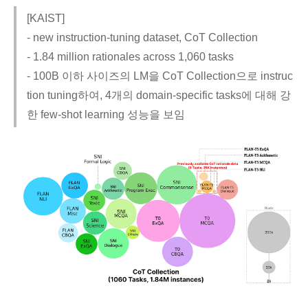
[KAIST]
- new instruction-tuning dataset, CoT Collection
- 1.84 million rationales across 1,060 tasks
- 100B 이하 사이즈의 LM을 CoT Collection으로 instruc
tion tuning하여, 4개의 domain-specific tasks에 대해 강
한 few-shot learning 성능을 보임