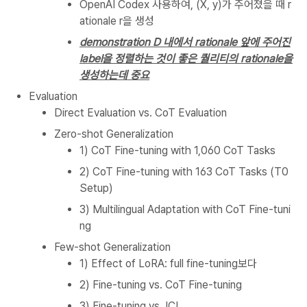
OpenAI Codex 사용하여, (X, y)가 주어졌을 때 r
ationale r을 생성
demonstration D 내에서 rationale 앞에 주어진
label을 정렬하는 것이 좋은 퀄리티의 rationale을
생성하는데 중요
Evaluation
Direct Evaluation vs. CoT Evaluation
Zero-shot Generalization
1) CoT Fine-tuning with 1,060 CoT Tasks
2) CoT Fine-tuning with 163 CoT Tasks (T0
Setup)
3) Multilingual Adaptation with CoT Fine-tuni
ng
Few-shot Generalization
1) Effect of LoRA: full fine-tuning보다
2) Fine-tuning vs. CoT Fine-tuning
3) Fine-tuning vs. ICL