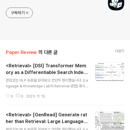
구독하기
더보기
Paper Review
의 다른 글
<Retrieval> [DSI] Transformer Mem
ory as a Differentiable Search Index
글 내용
(2022.02)
관심있는 NLP 논문을 읽어보고 간단히 정리했습니다. (La
nguage & Knowledge Lab의 Retreival 관련) 혹시
부족하거나 잘못된 내용이 있다면 댓글 부탁드립니다 🙇‍♂️
0
0
2023. 11. 15.
[Google Research] - string query를 관련 docids
에 직접 매핑하는 text-to-text 모델을 사용하는 paradi
gm 제시, Differentiable Search Index (DSI) - dual
<Retrieval> [GenRead] Generate rat
encoder 모델과 같은 베이스라인을 압도했을 뿐만 아니
라 zero-shot setup에서도 강한 일반화 능력을 보여줌
her than Retrieval: Large Language
글 내용
배경 Information Retrieval (IR) 시스템에 대해 'retrie
Models are Strong Context Generat
관심있는 NLP 논문을 읽어보고 간단히 정리했습니다. (La