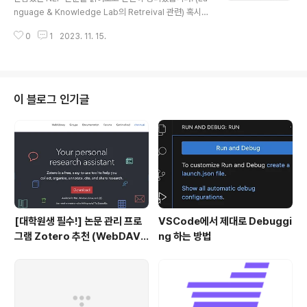
ve-then-rank' 전략이 주로 사용됨 유저의 query q와
ors (2023.01)
nguage & Knowledge Lab의 Retreival 관련) 혹시
관련성이 높은 문서 ..
부족하거나 잘못된 내용이 있다면 댓글 부탁드립니다 🙇‍♂️
0
1
2023. 11. 15.
[Microsoft Cognitive Service Research], ICLR 2
023 conference paper - GenRead, LLM이 quest
ion을 기반으로 contextual document를 생성하고, 최
종 답변을 생성하기 위해 해당 document를 참조하는 방
식 - 외부 knowledge source로부터 어떤 문서도 retri
이 블로그 인기글
eve하지 않고 여러 태스크에서 SoTA 성능 달성 - retrie
val & generation 형태로 결합도 가능 배경 knowledg
e-intensive task를..
[대학원생 필수!] 논문 관리 프로
VSCode에서 제대로 Debuggi
그램 Zotero 추천 (WebDAV
ng 하는 방법
연결, iPad annotation 싱크 관
리)