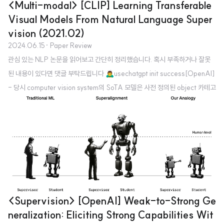
<Multi-modal> [CLIP] Learning Transferable
Visual Models From Natural Language Super
vision (2021.02)
2024.06.15
· Paper Review
관심 있는 NLP 논문을 읽어보고 간단히 정리했습니다. 혹시 부족하거나 잘못
된 내용이 있다면 댓글 부탁드립니다 🙇‍♂️usechatgpt init success[OpenAI]
- 당시 computer vision system의 SoTA 모델은 사전 정의된 object 카테고
리를 예측하도록 학습됨- 이미지와 어울리는 설명(caption)을 예측하도록 하
는 사전학습 방식을 제안- fully supervised baseline과 비교했을 때, datas
et specific training을 할 필요가 없음 (zero-shot 성능을 강조) 출처 : http
s://arxiv.org/abs/2103.00020Introduction논문이 제출되었던 2021
년 초라면 아직 챗지피티도 나오기 한참 전이니..당시의 CV..
<Supervision> [OpenAI] Weak-to-Strong Ge
neralization: Eliciting Strong Capabilities Wit