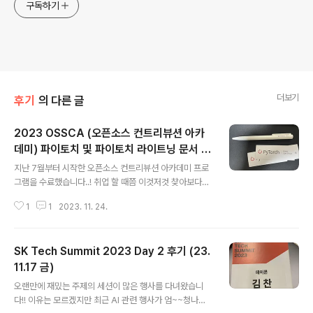
구독하기
더보기
후기
의 다른 글
2023 OSSCA (오픈소스 컨트리뷰션 아카
데미) 파이토치 및 파이토치 라이트닝 문서 번
글 내용
역 참여 후기
지난 7월부터 시작한 오픈소스 컨트리뷰션 아카데미 프로
그램을 수료했습니다..! 취업 할 때쯤 이것저것 찾아보다가
조금이나마(..?) 스펙에 도움될 수 있는 것들을 도전하게 되
1
1
2023. 11. 24.
었는데 그중 파이토치가 끌려서 시작하게 되었죠. 한창 기
본적인 내용들을 집요하게 공부해야겠다는 생각을 하고 있
기도 했고, 강의 자료들을 번역해서 올리는 작업을 개인적
SK Tech Summit 2023 Day 2 후기 (23.
으로도 하고 있어서 큰 부담이 없을 것으로 예상했습니다.
다른 프로그램에 참여한 분의 후기를 들어보니 프로젝트마
11.17 금)
글 내용
다 몰입도 차이가 꽤 크더라구요! 저희는 그래도 큰 부담없
오랜만에 재밌는 주제의 세션이 많은 행사를 다녀왔습니
이 진행할 수 있는 프로젝트였는데 굉장히 빡센 경우들도
다!! 이유는 모르겠지만 최근 AI 관련 행사가 엄~~청나게
있었습니다. 그래서 저는 다음과 같은 분들에게 이 프로그