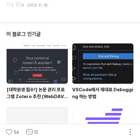
많이 몰려 있었는데 (삼성, 구글 등등).. 죄다 평일이라 딱
램을 추천하고 싶습니다. - 관심있는 오픈소스(프레임워크
1
0
2023. 11. 18.
하루만 잘 골라서 가야 하는 상황이었습니다. (매일 참석하
등)가 확실히 있으신 분 - 프로젝트에..
고 싶었지만 그건 제 마음이고.. 대표님의 마음은 조금 다를
수 있기 때문에.. 😭) 그중에서 다양한 기업들이 자신의 LL
M 관련 서비스나 개발 관련 내용을 다루는 SK Tech Su
mmit 2023의 2일차를 다녀오기로 결정했습니다. 11.16
이 블로그 인기글
(목) - 11.17 (금) 양일 간 진행되는 행사로, 1일차에는 SK
의 자체 LLM인 에이닷 관련 소식이 주를 이루고 있었기 때
문에 더 다양한 내용을 다루는 2일차로 마음을 정했죠. (🔗
세션 리스트 링크) 코엑스에서 행사가 진행되..
[대학원생 필수!] 논문 관리 프로
VSCode에서 제대로 Debuggi
그램 Zotero 추천 (WebDAV
ng 하는 방법
연결, iPad annotation 싱크 관
리)
56
12