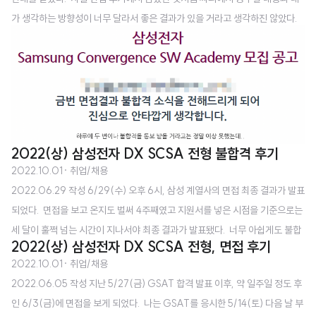
가 생각하는 방향성이 너무 달라서 좋은 결과가 있을 거라고 생각하진 않았다. ​
(SSAFY 8기 면접 후기 링크) https://chanmuzi.tistory.com/81 [SSAFY
8기] 싸피 8기 면접 후기(비전공자) 2022.06.21 작성 6/20(월) 오후에 응
시한 SSAFY 8기 면접 후기를 작성하고자 한다. SSAFY 8기 면접은 멀티캠
퍼스 역삼에서 진행됐고 오후 4시 10분까지 집결해야 했다. 멀티캠퍼스는 건물
에 들어서는 것부 chanmuzi.tistory.com 뭐.. 예상했던 결과라서 크게 타격은
없었는데 아쉬운..
2022(상) 삼성전자 DX SCSA 전형 불합격 후기
2022.10.01
· 취업/채용
2022.06.29 작성 6/29(수) 오후 6시, 삼성 계열사의 면접 최종 결과가 발표
되었다. ​ 면접을 보고 온지도 벌써 4주째였고 지원서를 넣은 시점을 기준으로는
세 달이 훌쩍 넘는 시간이 지나서야 최종 결과가 발표됐다. ​ 너무 아쉽게도 불합
2022(상) 삼성전자 DX SCSA 전형, 면접 후기
격 통보를 받았다. 사실 낮에 SSAFY 8기 불합격은 큰 타격이 아니었는데, SC
2022.10.01
· 취업/채용
SA 불합격은 많이 충격적이었다. 이럴거면 분위기라도 좋지 말지.. 근거 있는
2022.06.05 작성 지난 5/27(금) GSAT 합격 발표 이후, 약 일주일 정도 후
기대였음에도 불구하고 결과는 불합격이었다. ​ 결과 발표가 오늘 나지 않을 수
인 6/3(금)에 면접을 보게 되었다. ​ 나는 GSAT를 응시한 5/14(토) 다음 날 부
도 있고, 그 결과가 안 좋을 수도 있다고 생각하여 알고리즘 문제를 풀고 정리중