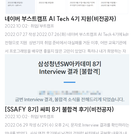
네이버 부스트캠프 AI Tech 4기 지원(비전공자)
2022.10.02
· 취업/부트캠프
2022.07.27 작성 2022.07.26(화) 네이버 부스트캠프 AI Tech 4기에 kdt
전형으로 지원 ​​ 상반기의 취업 준비에서 대실패를 거둔 이후, 어떤 교육기관에
서 프로그래밍을 배우면 좋을지 많은 고민이 있었다. 특히나 내가 희망하는 자
연어처리(NLP) 분야를 제대로 가르치는 곳은 분야 특성상 많지가 않아서 결정
을 내리기가 쉽지 않았다. ​ 6월 말, 상반기의 결과가 나오기도 전부터 알아봤던
교육 과정이 있다. 구름(goorm)이라는 기업에서 kdt 전형으로 자연어 처리 프
로그램을 운영한다는 것이었다. 물론 카카오와 연계하는 쿠버네티스 과정도 있
었는데 나와는 전혀 상관이 없어서 논외였다.(현재는 쿠버네티스 과정만 6기를
모집중이다) https://kdt.goorm.io/ 카카오엔터프라이즈와..
[SSAFY 8기] 싸피 8기 불합격 후기(비전공자)
2022.10.02
· 취업/부트캠프
2022.06.29 작성 6/29(수) 오후 2시, 문자로 Interview 결과를 확인하라는
안내를 받았다. ​ 사실 면접 후기에서 남겼던 것처럼 싸피에서 공부할 내용과 내